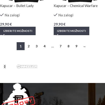
Kapucar – Bullet Lady
Kapucar – Chemical Warfare
Na zalogi
Na zalogi
29,90
€
29,90
€
IZBERITE MOŽNOSTI
IZBERITE MOŽNOSTI
1
2
3
4
…
7
8
9
→