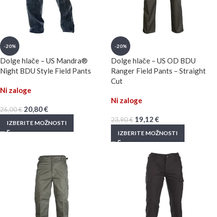
-20%
-20%
Dolge hlače – US Mandra®
Dolge hlače – US OD BDU
Night BDU Style Field Pants
Ranger Field Pants – Straight
Cut
Ni zaloge
Ni zaloge
20,80
€
26,00
€
19,12
€
23,90
€
IZBERITE MOŽNOSTI
IZBERITE MOŽNOSTI