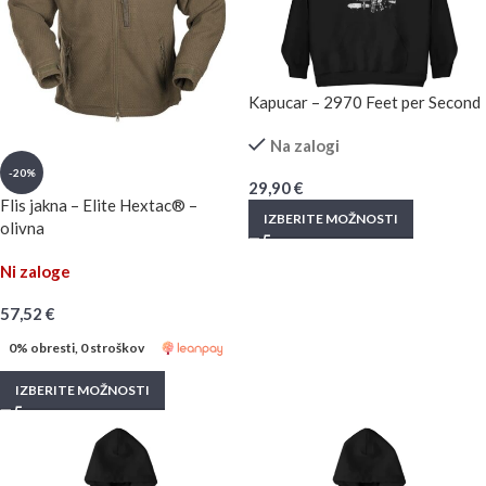
Kapucar – 2970 Feet per Second
Na zalogi
-20%
29,90
€
Flis jakna – Elite Hextac® –
IZBERITE MOŽNOSTI
olivna
Ni zaloge
57,52
€
0% obresti, 0 stroškov
IZBERITE MOŽNOSTI