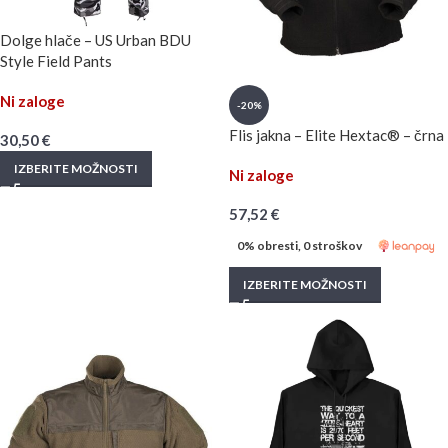
Dolge hlače – US Urban BDU
Style Field Pants
Ni zaloge
-20%
Flis jakna – Elite Hextac® – črna
30,50
€
IZBERITE MOŽNOSTI
Ni zaloge
57,52
€
0% obresti, 0 stroškov
IZBERITE MOŽNOSTI