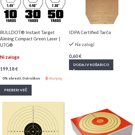
BULLDOT® Instant Target
IDPA Certified Tarča
Aiming Compact Green Laser |
Na zalogi
UTG®
0,60
€
Ni zaloge
DODAJ V KOŠARICO
199,18
€
0% obresti, 0 stroškov
PREBERI VEČ