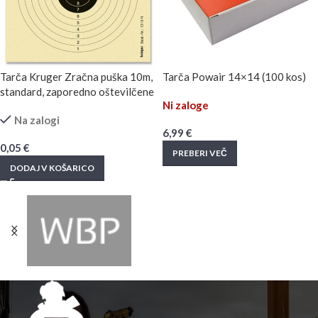
Tarča Kruger Zračna puška 10m,
Tarča Powair 14×14 (100 kos)
standard, zaporedno oštevilčene
Ni zaloge
Na zalogi
6,99
€
0,05
€
PREBERI VEČ
DODAJ V KOŠARICO