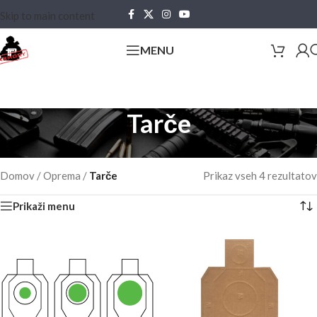
Skip to main content
MENU
Tarče
Domov
/
Oprema
/
Tarče
Prikaz vseh 4 rezultatov
Prikaži menu