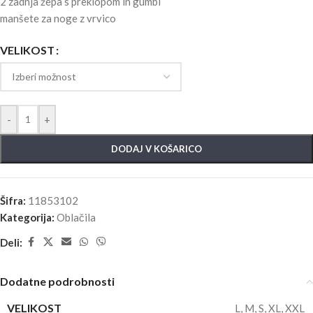
2 zadnja žepa s preklopom in gumbi
manšete za noge z vrvico
VELIKOST
-
+
DODAJ V KOŠARICO
Šifra:
11853102
Kategorija:
Oblačila
Deli:
Dodatne podrobnosti
VELIKOST
L
,
M
,
S
,
XL
,
XXL