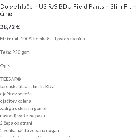
Dolge hlače – US R/S BDU Field Pants – Slim Fit –
črne
28,72
€
Material
: 100% bombaž – Ripstop tkanina
Teža
: 220 gsm
Opis
:
TEESAR®
terenske hlače slim fit BDU
ojačitev sedeža
ojačitev kolena
zadrga s skritimi gumbi
nastavljiva širina pasu
2 žepa ob strani
2 velika našita žepa na nogah