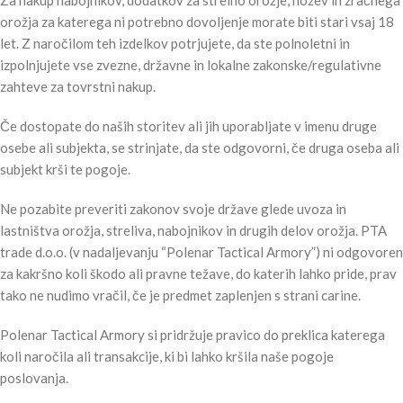
Za nakup nabojnikov, dodatkov za strelno orožje, nožev in zračnega
orožja za katerega ni potrebno dovoljenje morate biti stari vsaj 18
let. Z naročilom teh izdelkov potrjujete, da ste polnoletni in
izpolnjujete vse zvezne, državne in lokalne zakonske/regulativne
zahteve za tovrstni nakup.
Če dostopate do naših storitev ali jih uporabljate v imenu druge
osebe ali subjekta, se strinjate, da ste odgovorni, če druga oseba ali
subjekt krši te pogoje.
Ne pozabite preveriti zakonov svoje države glede uvoza in
lastništva orožja, streliva, nabojnikov in drugih delov orožja. PTA
trade d.o.o. (v nadaljevanju “Polenar Tactical Armory”) ni odgovoren
za kakršno koli škodo ali pravne težave, do katerih lahko pride, prav
tako ne nudimo vračil, če je predmet zaplenjen s strani carine.
Polenar Tactical Armory si pridržuje pravico do preklica katerega
koli naročila ali transakcije, ki bi lahko kršila naše pogoje
poslovanja.