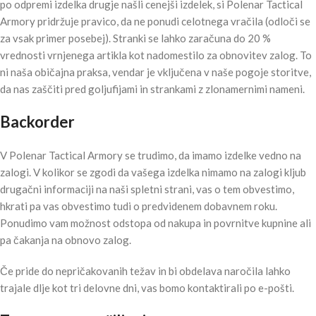
po odpremi izdelka drugje našli cenejši izdelek, si Polenar Tactical
Armory pridržuje pravico, da ne ponudi celotnega vračila (odloči se
za vsak primer posebej). Stranki se lahko zaračuna do 20 %
vrednosti vrnjenega artikla kot nadomestilo za obnovitev zalog. To
ni naša običajna praksa, vendar je vključena v naše pogoje storitve,
da nas zaščiti pred goljufijami in strankami z zlonamernimi nameni.
Backorder
V Polenar Tactical Armory se trudimo, da imamo izdelke vedno na
zalogi. V kolikor se zgodi da vašega izdelka nimamo na zalogi kljub
drugačni informaciji na naši spletni strani, vas o tem obvestimo,
hkrati pa vas obvestimo tudi o predvidenem dobavnem roku.
Ponudimo vam možnost odstopa od nakupa in povrnitve kupnine ali
pa čakanja na obnovo zalog.
Če pride do nepričakovanih težav in bi obdelava naročila lahko
trajale dlje kot tri delovne dni, vas bomo kontaktirali po e-pošti.