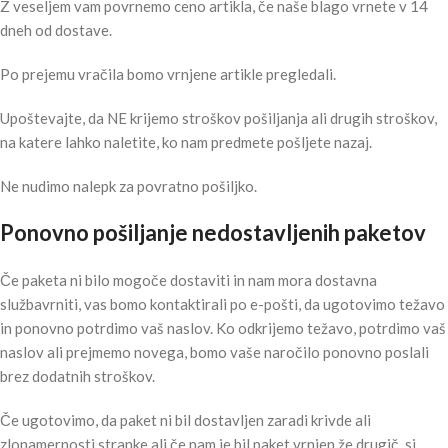
Z veseljem vam povrnemo ceno artikla, če naše blago vrnete v 14
dneh od dostave.
Po prejemu vračila bomo vrnjene artikle pregledali.
Upoštevajte, da NE krijemo stroškov pošiljanja ali drugih stroškov,
na katere lahko naletite, ko nam predmete pošljete nazaj.
Ne nudimo nalepk za povratno pošiljko.
Ponovno pošiljanje nedostavljenih paketov
Če paketa ni bilo mogoče dostaviti in nam mora dostavna
službavrniti, vas bomo kontaktirali po e-pošti, da ugotovimo težavo
in ponovno potrdimo vaš naslov. Ko odkrijemo težavo, potrdimo vaš
naslov ali prejmemo novega, bomo vaše naročilo ponovno poslali
brez dodatnih stroškov.
Če ugotovimo, da paket ni bil dostavljen zaradi krivde ali
zlonamernosti stranke ali če nam je bil paket vrnjen že drugič, si