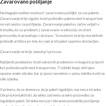
Zavarovano pošiljanje
Na blagajni nudimo možnost ‘zavarovane pošiljke’ za vse pakete.
Zavarovanje krije izgubo in/ali poškodbo paketa med transportom
na vaš naslov za pošiljanje. Zavarovanje paketov začne veljati v
trenutku, ko so predmeti z zavarovano vrednostjo izročeni
prevozniku in prenehajo z dostavo. Ta možnost ne krije morebitnih
poškodb artiklov po tem, ko vam je bil paket uspešno dostavljen.
Zavarovanje ne krije zamud pri prevozu.
Rabljenih predmetov in/ali odvečnih predmetov ni mogoče prijaviti
kot poškodovanih med transportom. Ti izdelki imajo običajno
opazne znake obrabe, kar je jasno navedeno v opisu izdelka in/ali na
sliki izdelka.
V primeru, da se domneva, da je paket izgubljen, nas mora stranka
čim prej kontaktirati, da lahko začnemo uradno poizvedbo za
izgubljeni paket. Stranka mora pri izbranem ponudniku pošiljanja