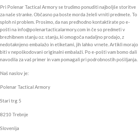
Pri Polenar Tactical Armory se trudimo ponuditi najboljše storitve
za naše stranke. Občasno pa boste morda želeli vrniti predmete. To
sploh ni problem. Prosimo, da nas predhodno kontaktirate po e-
pošti na
info@polenartacticalarmory.com
in če so predmeti v
brezhibnem stanju oz. stanju, ki omogoča nadaljno prodajo, z
nedotaknjeno embalažo in etiketami, jih lahko vrnete. Artikli morajo
biti v nepoškodovani originalni embalaži. Po e-pošti vam bomo dali
navodila za vaš primer in vam pomagali pri podrobnostih pošiljanja.
Naš naslov je:
Polenar Tactical Armory
Stari trg 5
8210 Trebnje
Slovenija