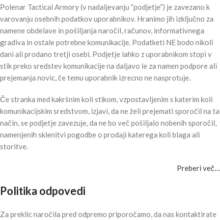
Polenar Tactical Armory (v nadaljevanju “podjetje”) je zavezano k
varovanju osebnih podatkov uporabnikov. Hranimo jih izključno za
namene obdelave in pošiljanja naročil, računov, informativnega
gradiva in ostale potrebne komunikacije. Podatketi NE bodo nikoli
dani ali prodano tretji osebi. Podjetje lahko z uporabnikom stopi v
stik preko sredstev komunikacije na daljavo le za namen podpore ali
prejemanja novic, če temu uporabnik izrecno ne nasprotuje.
Če stranka med kakršnim koli stikom, vzpostavljenim s katerim koli
komunikacijskim sredstvom, izjavi, da ne želi prejemati sporočil na ta
način, se podjetje zavezuje, da ne bo več pošiljalo nobenih sporočil,
namenjenih sklenitvi pogodbe o prodaji katerega koli blaga ali
storitve.
Preberi več…
Politika odpovedi
Za preklic naročila pred odpremo priporočamo, da nas kontaktirate