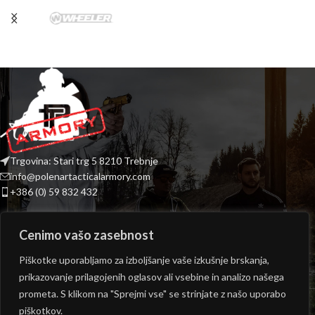
Trgovina: Stari trg 5 8210 Trebnje
info@polenartacticalarmory.com
+386 (0) 59 832 432
INFORMACIJE
Cenimo vašo zasebnost
PONUDBA
Piškotke uporabljamo za izboljšanje vaše izkušnje brskanja,
prikazovanje prilagojenih oglasov ali vsebine in analizo našega
ODPIRALNI ČAS TRGOVINE
prometa. S klikom na "Sprejmi vse" se strinjate z našo uporabo
Copyright © 2026
Polenar Tactical
- Izvedba:
epicmedia.si
piškotkov.