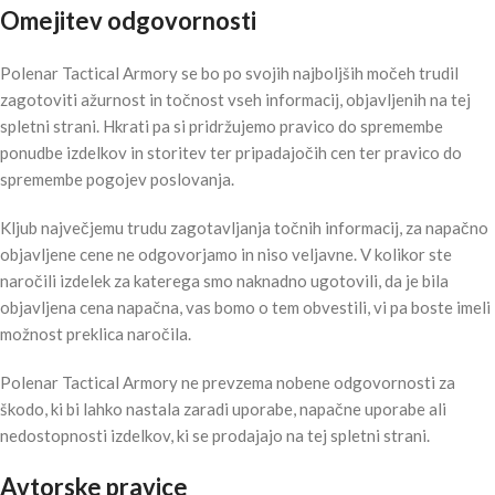
Omejitev odgovornosti
Polenar Tactical Armory se bo po svojih najboljših močeh trudil
zagotoviti ažurnost in točnost vseh informacij, objavljenih na tej
spletni strani. Hkrati pa si pridržujemo pravico do spremembe
ponudbe izdelkov in storitev ter pripadajočih cen ter pravico do
spremembe pogojev poslovanja.
Kljub največjemu trudu zagotavljanja točnih informacij, za napačno
objavljene cene ne odgovorjamo in niso veljavne. V kolikor ste
naročili izdelek za katerega smo naknadno ugotovili, da je bila
objavljena cena napačna, vas bomo o tem obvestili, vi pa boste imeli
možnost preklica naročila.
Polenar Tactical Armory ne prevzema nobene odgovornosti za
škodo, ki bi lahko nastala zaradi uporabe, napačne uporabe ali
nedostopnosti izdelkov, ki se prodajajo na tej spletni strani.
Avtorske pravice