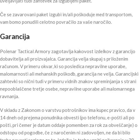
uveljavljati tudi zahtevek za izgubljeni paket.
Če se zavarovani paket izgubi in/ali poškoduje med transportom,
vam bomo ponudili celotno povračilo za vaše naročilo.
Garancija
Polenar Tactical Armory zagotavlja kakovost izdelkov z garancijo
dobavitelja ali proizvajalca. Garancija velja skupaj s priloženim
računom. V primeru okvar, ki so posledica nepravilne uporabe,
malomarnosti ali mehanskih poškodb, garancija ne velja. Garancijski
zahtevki so nični tudi v primeru vidnih znakov spreminjanja s strani
nepooblaščene tretje osebe, nepravilne uporabe ali malomarnega
ravnanja.
V skladu z Zakonom o varstvu potrošnikov ima kupec pravico, da v
14 dneh od prejema ponudnika obvesti (po telefonu, e-pošti ali po
pošti, pri čemer je datum oddaje pomemben za rok za obveščanje) o
odstopu od pogodbe, če z naročenim ni zadovoljen, ne da bi bilo