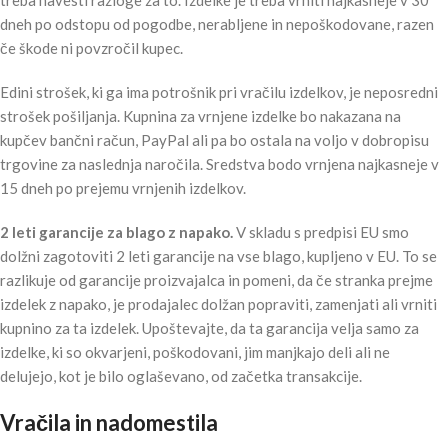
treba navesti razloge za to. Izdelke je treba vrniti najkasneje v 30
dneh po odstopu od pogodbe, nerabljene in nepoškodovane, razen
če škode ni povzročil kupec.
Edini strošek, ki ga ima potrošnik pri vračilu izdelkov, je neposredni
strošek pošiljanja. Kupnina za vrnjene izdelke bo nakazana na
kupčev bančni račun, PayPal ali pa bo ostala na voljo v dobropisu
trgovine za naslednja naročila. Sredstva bodo vrnjena najkasneje v
15 dneh po prejemu vrnjenih izdelkov.
2 leti garancije za blago z napako.
V skladu s predpisi EU smo
dolžni zagotoviti 2 leti garancije na vse blago, kupljeno v EU. To se
razlikuje od garancije proizvajalca in pomeni, da če stranka prejme
izdelek z napako, je prodajalec dolžan popraviti, zamenjati ali vrniti
kupnino za ta izdelek. Upoštevajte, da ta garancija velja samo za
izdelke, ki so okvarjeni, poškodovani, jim manjkajo deli ali ne
delujejo, kot je bilo oglaševano, od začetka transakcije.
Vračila in nadomestila