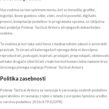
Vsa vsebina na tem spletnem mestu, kot so besedila, grafike,
logotipi, ikone gumbov, slike, videi, zvočni posnetki, digitalni
prenosi, kompilacije podatkov in programska oprema, so izključna
last podjetja Polenar Tactical Armory ali njegovih dobaviteljev
vsebine.
Ta vsebina je kot taka zaščitena z mednarodnimi zakoni o avtorskih
pravicah. Te strani ali katerega koli njenega dela ni dovoljeno
reproducirati, podvajati, kopirati, prodajati, preprodajati, obiskovati
ali kako drugače izkoriščati v kakršne koli komercialne namene brez
izrecnega pisnega soglasja Polenar Tactical Armory
Politika zasebnosti
Polenar Tactical Armory se zavezuje k varovanju osebnih podatkov
uporabnikov in ravnanju z njimi v skladu z evropsko Splošno uredbo
o varstvu podatkov 2016/679 (GDPR).