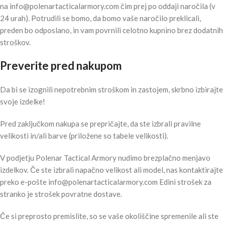
na
info@polenartacticalarmory.com
čim prej po oddaji naročila (v
24 urah). Potrudili se bomo, da bomo vaše naročilo preklicali,
preden bo odposlano, in vam povrnili celotno kupnino brez dodatnih
stroškov.
Preverite pred nakupom
Da bi se izognili nepotrebnim stroškom in zastojem, skrbno izbirajte
svoje izdelke!
Pred zaključkom nakupa se prepričajte, da ste izbrali pravilne
velikosti in/ali barve (priložene so tabele velikosti).
V podjetju Polenar Tactical Armory nudimo brezplačno menjavo
izdelkov. Če ste izbrali napačno velikost ali model, nas kontaktirajte
preko e-pošte
info@polenartacticalarmory.com
Edini strošek za
stranko je strošek povratne dostave.
Če si preprosto premislite, so se vaše okoliščine spremenile ali ste