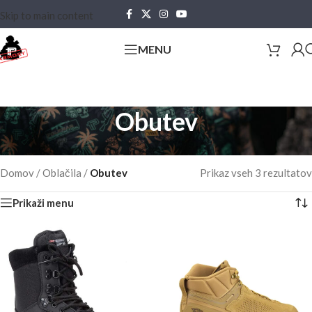
Skip to main content
MENU
Obutev
Domov
/
Oblačila
/
Obutev
Prikaz vseh 3 rezultatov
Prikaži menu