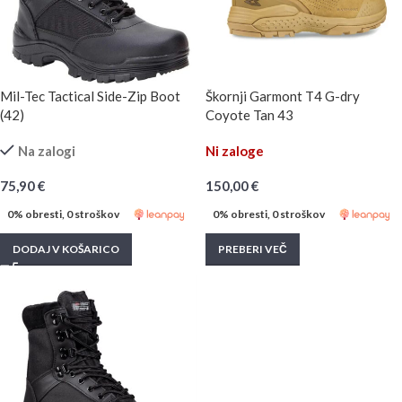
Mil-Tec Tactical Side-Zip Boot
Škornji Garmont T4 G-dry
(42)
Coyote Tan 43
Na zalogi
Ni zaloge
75,90
€
150,00
€
0% obresti, 0 stroškov
0% obresti, 0 stroškov
DODAJ V KOŠARICO
PREBERI VEČ