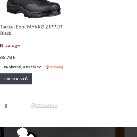
Tactcal Boot M.YKK® ZIPPER
Black
Ni zaloge
65,78
€
0% obresti, 0 stroškov
PREBERI VEČ