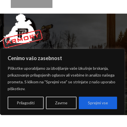
Trgovina: Stari trg 5 8210 Trebnje
info@polenartacticalarmory.com
Cenimo vašo zasebnost
+386 (0) 59 832 432
Piškotke uporabljamo za izboljšanje vaše izkušnje brskanja,
prikazovanje prilagojenih oglasov ali vsebine in analizo našega
INFORMACIJE
prometa. S klikom na "Sprejmi vse" se strinjate z našo uporabo
PONUDBA
piškotkov.
ODPIRALNI ČAS TRGOVINE
Prilagoditi
Zavrne
Sprejmi vse
Copyright © 2026
Polenar Tactical
- Izvedba:
epicmedia.si
rgovina
Filtri
Košarica
Moj profil