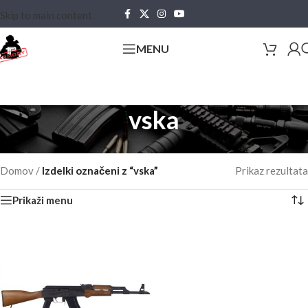
Skip to main content
MENU
vska
Domov
/
Izdelki označeni z “vska”
Prikaz rezultata
Prikaži menu