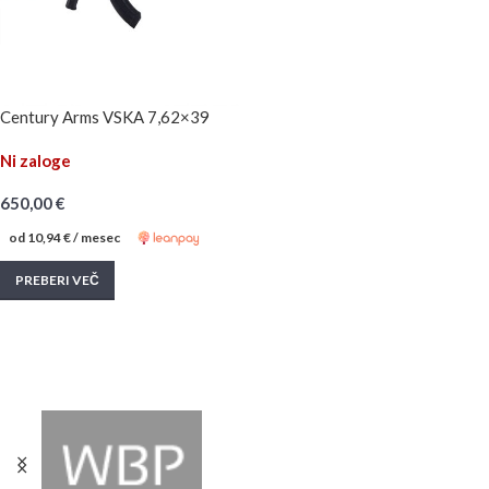
Century Arms VSKA 7,62×39
Ni zaloge
650,00
€
od
10,94
€
/ mesec
PREBERI VEČ