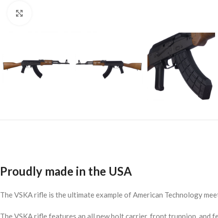
Click to enlarge
Proudly made in the USA
The VSKA rifle is the ultimate example of American Technology mee
The VSKA rifle features an all new bolt carrier, front trunnion, and 