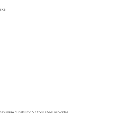
ska
maximum durability. S7 tool steel provides