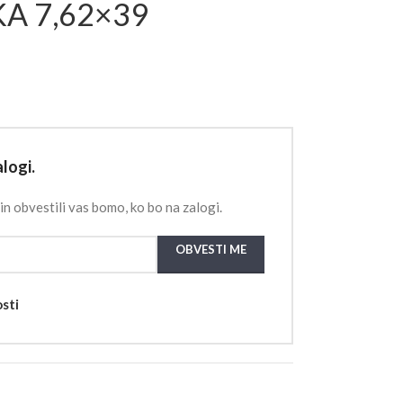
KA 7,62×39
logi.
in obvestili vas bomo, ko bo na zalogi.
OBVESTI ME
osti