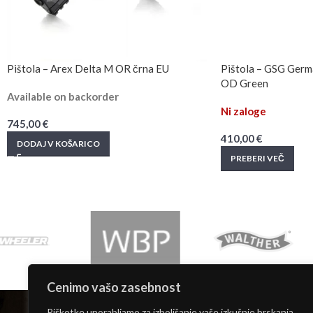
Pištola – Arex Delta M OR črna EU
Pištola – GSG Germ
OD Green
Available on backorder
Ni zaloge
745,00
€
410,00
€
DODAJ V KOŠARICO
PREBERI VEČ
Cenimo vašo zasebnost
INFORMACIJE
Piškotke uporabljamo za izboljšanje vaše izkušnje brskanja,