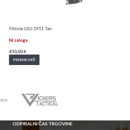
Pištola GSG 1911 Tan
Puška – GSG Ge
synthetic .22LR
Ni zaloge
Ni zaloge
430,00
€
590,00
€
PREBERI VEČ
PREBERI VEČ
ODPIRALNI ČAS TRGOVINE