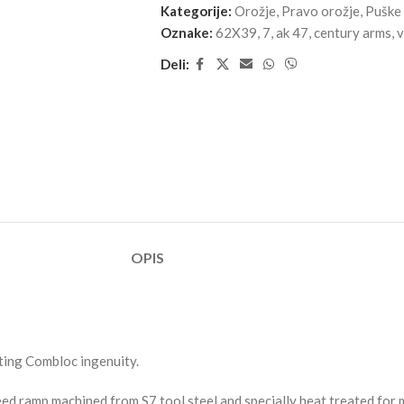
Kategorije:
Orožje
,
Pravo orožje
,
Puške
Oznake:
62X39
,
7
,
ak 47
,
century arms
,
v
Deli:
OPIS
ting Combloc ingenuity.
feed ramp machined from S7 tool steel and specially heat treated for 