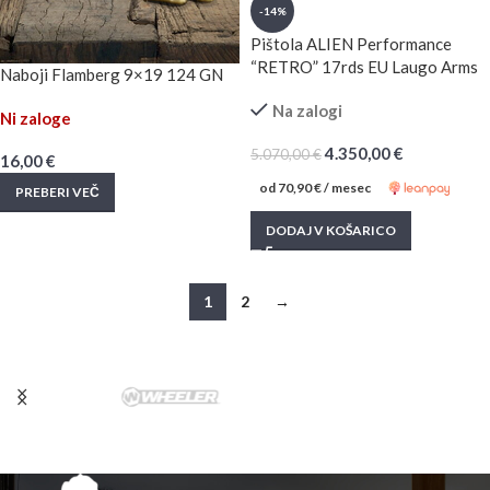
-14%
Pištola ALIEN Performance
“RETRO” 17rds EU Laugo Arms
Naboji Flamberg 9×19 124 GN
Na zalogi
Ni zaloge
4.350,00
€
5.070,00
€
16,00
€
od
70,90
€
/ mesec
PREBERI VEČ
DODAJ V KOŠARICO
1
2
→