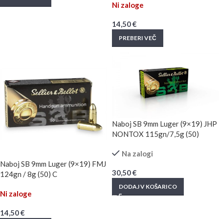
Ni zaloge
14,50
€
PREBERI VEČ
Naboj SB 9mm Luger (9×19) JHP
NONTOX 115gn/7,5g (50)
Na zalogi
Naboj SB 9mm Luger (9×19) FMJ
30,50
€
124gn / 8g (50) C
DODAJ V KOŠARICO
Ni zaloge
14,50
€