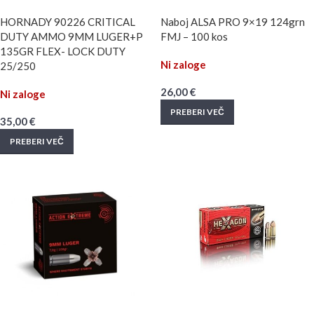
HORNADY 90226 CRITICAL
Naboj ALSA PRO 9×19 124grn
DUTY AMMO 9MM LUGER+P
FMJ – 100 kos
135GR FLEX- LOCK DUTY
Ni zaloge
25/250
26,00
€
Ni zaloge
PREBERI VEČ
35,00
€
PREBERI VEČ