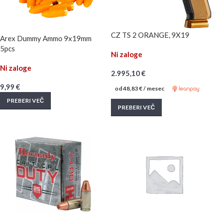
CZ TS 2 ORANGE, 9X19
Arex Dummy Ammo 9x19mm
5pcs
Ni zaloge
Ni zaloge
2.995,10
€
9,99
€
od
48,83
€
/ mesec
PREBERI VEČ
PREBERI VEČ