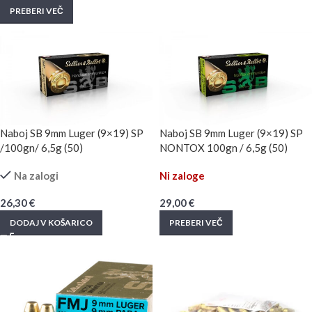
PREBERI VEČ
Naboj SB 9mm Luger (9×19) SP
Naboj SB 9mm Luger (9×19) SP
/100gn/ 6,5g (50)
NONTOX 100gn / 6,5g (50)
Na zalogi
Ni zaloge
26,30
€
29,00
€
DODAJ V KOŠARICO
PREBERI VEČ