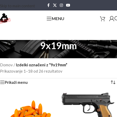
Skip to main content
MENU
9x19mm
Domov
/
Izdelki označeni z “9x19mm”
Prikazovanje 1–18 od 26 rezultatov
Prikaži menu