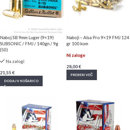
Naboj SB 9mm Luger (9×19)
Naboji – Alsa Pro 9×19 FMJ 124
SUBSONIC / FMJ / 140gn / 9g
gr 100 kom
(50)
Ni zaloge
Na zalogi
28,00
€
21,55
€
PREBERI VEČ
DODAJ V KOŠARICO