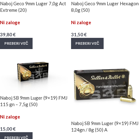
Naboj Geco 9mm Luger 7,0g Act
Naboj Geco 9mm Luger Hexagon
Extreme (20)
8,0g (50)
Ni zaloge
Ni zaloge
39,80
€
31,50
€
PREBERI VEČ
PREBERI VEČ
Naboj SB 9mm Luger (9×19) FMJ
115 gn – 7,5g (50)
Ni zaloge
Naboj SB 9mm Luger (9×19) FMJ
15,00
€
124gn / 8g (50) A
PREBERI VEČ