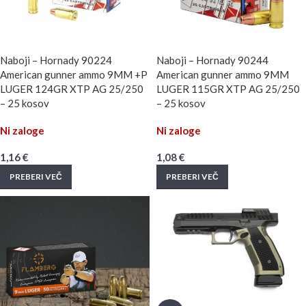
Naboji – Hornady 90224
Naboji – Hornady 90244
American gunner ammo 9MM +P
American gunner ammo 9MM
LUGER 124GR XTP AG 25/250
LUGER 115GR XTP AG 25/250
– 25 kosov
– 25 kosov
Ni zaloge
Ni zaloge
1,16
€
1,08
€
PREBERI VEČ
PREBERI VEČ