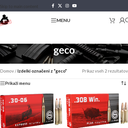
Skip to main content
MENU
geco
Domov
/
Izdelki označeni z “geco”
Prikaz vseh 2 rezultatov
Prikaži menu