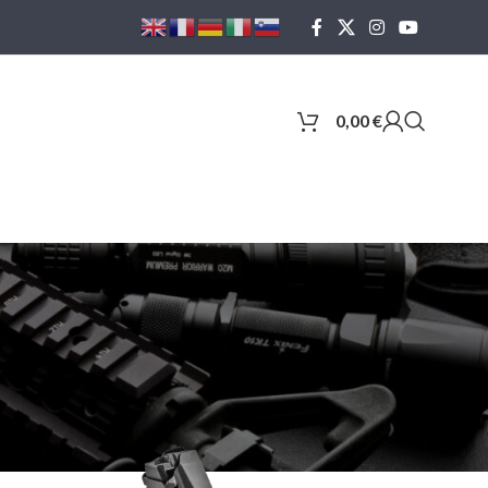
0,00
€
18
24