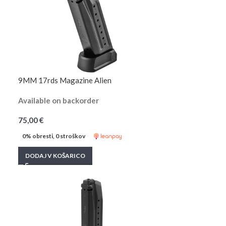
9MM 17rds Magazine Alien
Available on backorder
75,00
€
0% obresti, 0 stroškov
DODAJ V KOŠARICO