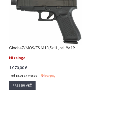
Glock 47/MOS/FS M13,5x1L, cal. 9×19
Ni zaloge
1.070,00
€
od
18,01
€
/ mesec
PREBERI VEČ