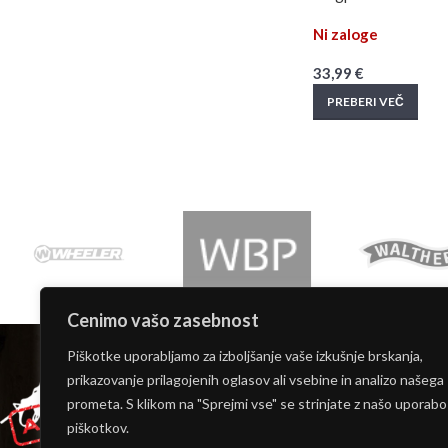
Ni zaloge
33,99
€
PREBERI VEČ
Cenimo vašo zasebnost
INFORMACIJE
Piškotke uporabljamo za izboljšanje vaše izkušnje brskanja,
Moj račun
prikazovanje prilagojenih oglasov ali vsebine in analizo našega
O nas
prometa. S klikom na "Sprejmi vse" se strinjate z našo uporabo
Kontakt
piškotkov.