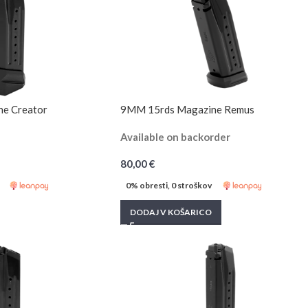
e Creator
9MM 15rds Magazine Remus
Available on backorder
80,00
€
0% obresti, 0 stroškov
DODAJ V KOŠARICO