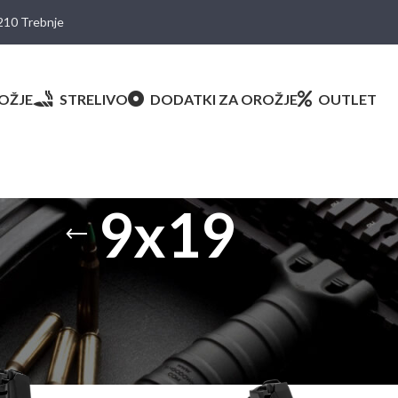
8210 Trebnje
OŽJE
STRELIVO
DODATKI ZA OROŽJE
OUTLET
9x19
načeni z “9x19”
Prikaži
9
12