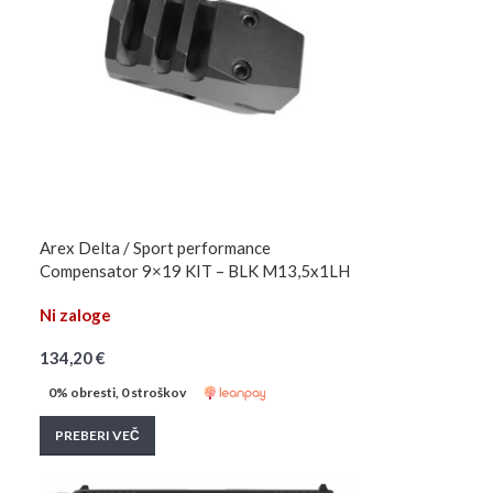
Arex Delta / Sport performance
Compensator 9×19 KIT – BLK M13,5x1LH
Ni zaloge
134,20
€
0% obresti, 0 stroškov
PREBERI VEČ