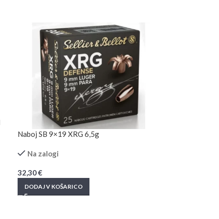
d
Naboj SB 9×19 XRG 6,5g
Na zalogi
32,30
€
DODAJ V KOŠARICO