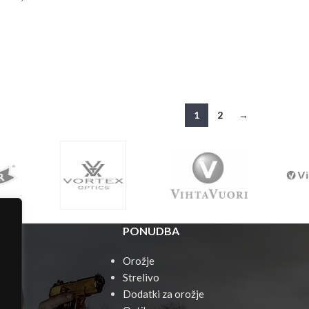
1
2
→
PONUDBA
Orožje
Strelivo
Dodatki za orožje