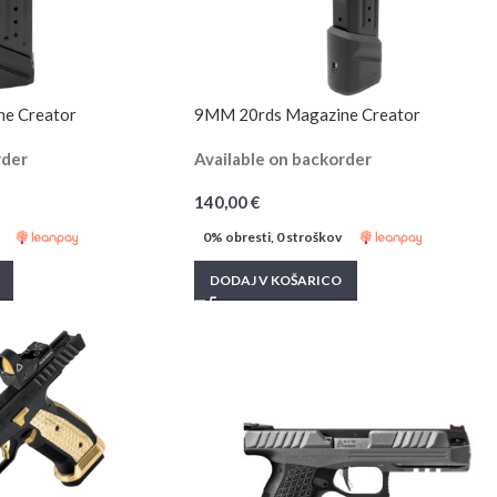
e Creator
9MM 20rds Magazine Creator
rder
Available on backorder
140,00
€
0% obresti, 0 stroškov
DODAJ V KOŠARICO