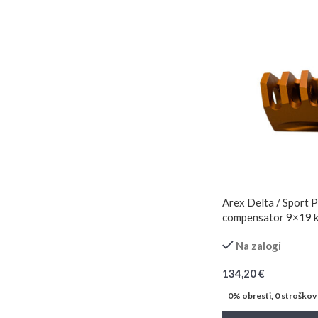
Arex Delta / Sport 
compensator 9×19 
Na zalogi
134,20
€
0% obresti, 0 stroškov