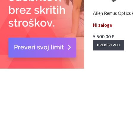
Alien Remus Optics k
Ni zaloge
5.500,00
€
PREBERI VEČ