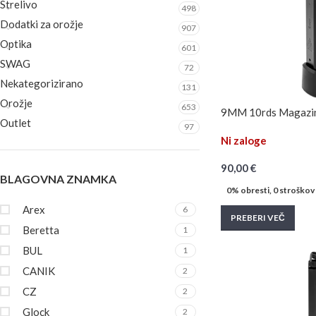
Strelivo
498
Dodatki za orožje
907
Optika
601
SWAG
72
Nekategorizirano
131
Orožje
653
9MM 10rds Magazin
Outlet
97
Ni zaloge
90,00
€
BLAGOVNA ZNAMKA
0% obresti, 0 stroškov
Arex
6
PREBERI VEČ
Beretta
1
BUL
1
CANIK
2
CZ
2
Glock
2