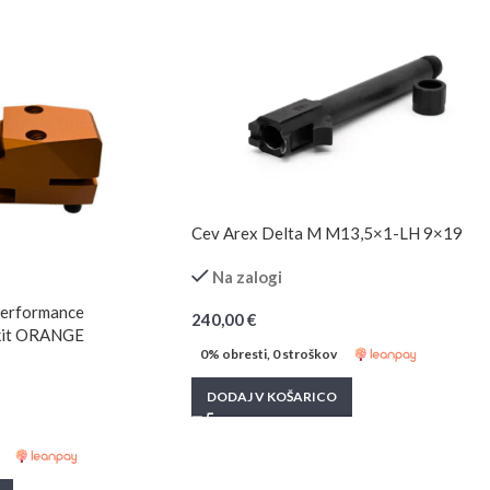
Cev Arex Delta M M13,5×1-LH 9×19
Na zalogi
Performance
240,00
€
kit ORANGE
0% obresti, 0 stroškov
DODAJ V KOŠARICO