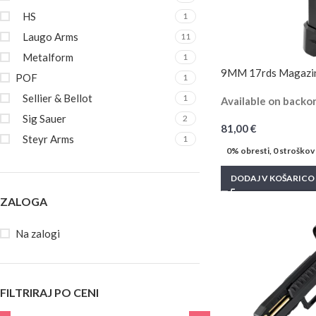
HS
1
Laugo Arms
11
Metalform
1
9MM 17rds Magazin
POF
1
Sellier & Bellot
1
Available on backo
Sig Sauer
2
81,00
€
Steyr Arms
1
0% obresti, 0 stroškov
DODAJ V KOŠARICO
ZALOGA
Na zalogi
FILTRIRAJ PO CENI