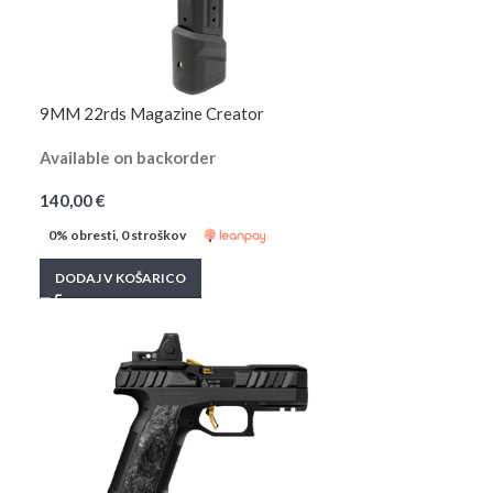
9MM 22rds Magazine Creator
Available on backorder
140,00
€
0% obresti, 0 stroškov
DODAJ V KOŠARICO