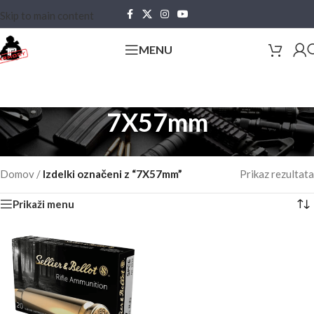
Skip to main content
MENU
7X57mm
Domov
/
Izdelki označeni z “7X57mm”
Prikaz rezultata
Prikaži menu