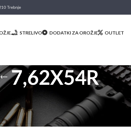
8210 Trebnje
OŽJE
STRELIVO
DODATKI ZA OROŽJE
OUTLET
7,62X54R
načeni z “7,62X54R”
ni mogoče najti.