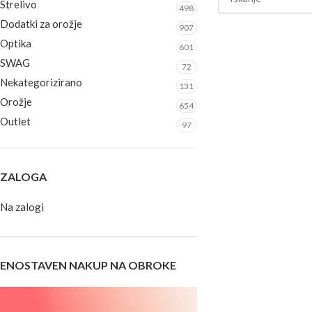
Strelivo
498
Dodatki za orožje
907
Optika
601
SWAG
72
Nekategorizirano
131
Orožje
654
Outlet
97
ZALOGA
Na zalogi
ENOSTAVEN NAKUP NA OBROKE