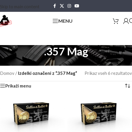
Skip to main content
MENU
.357 Mag
Domov
/
Izdelki označeni z “.357 Mag”
Prikaz vseh 6 rezultatov
Prikaži menu