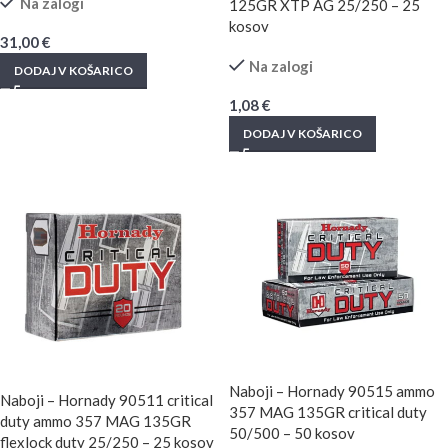
Na zalogi
125GR XTP AG 25/250 – 25
kosov
31,00
€
Na zalogi
DODAJ V KOŠARICO
1,08
€
DODAJ V KOŠARICO
Naboji – Hornady 90515 ammo
Naboji – Hornady 90511 critical
357 MAG 135GR critical duty
duty ammo 357 MAG 135GR
50/500 – 50 kosov
flexlock duty 25/250 – 25 kosov