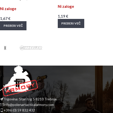
Ni zaloge
Ni zaloge
1,19
€
1,67
€
PREBERI VEČ
PREBERI VEČ
Trgovina: Stari trg 5 8210 Trebnje
info@polenartacticalarmory.com
+386 (0) 59 832 432