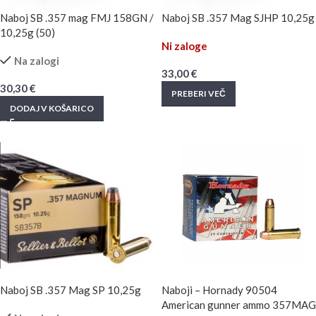
Naboj SB .357 mag FMJ 158GN /
Naboj SB .357 Mag SJHP 10,25g
10,25g (50)
Ni zaloge
Na zalogi
33,00
€
30,30
€
PREBERI VEČ
DODAJ V KOŠARICO
Naboj SB .357 Mag SP 10,25g
Naboji – Hornady 90504
American gunner ammo 357MAG