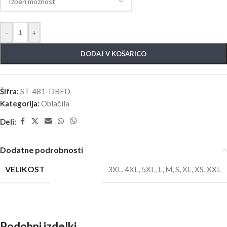
-
+
DODAJ V KOŠARICO
Šifra:
ST-481-DBED
Kategorija:
Oblačila
Deli:
Dodatne podrobnosti
VELIKOST
3XL
,
4XL
,
5XL
,
L
,
M
,
S
,
XL
,
XS
,
XXL
Podobni izdelki