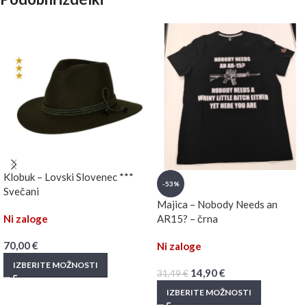
Klobuk – Lovski Slovenec ***
-53%
Svečani
Majica – Nobody Needs an
Ni zaloge
AR15? – črna
70,00
€
Ni zaloge
IZBERITE MOŽNOSTI
14,90
€
31,49
€
IZBERITE MOŽNOSTI