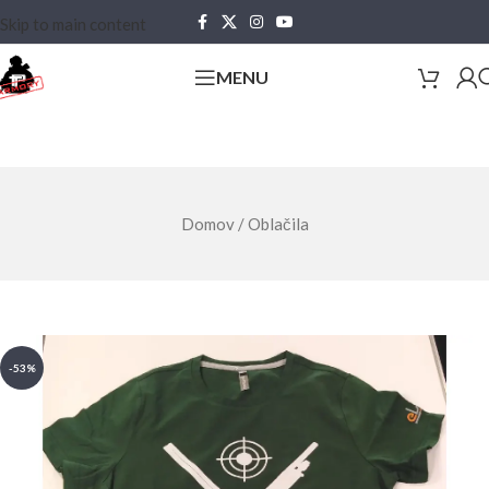
Skip to main content
MENU
Domov
/
Oblačila
-53%