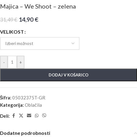
Majica – We Shoot – zelena
14,90
€
31,49
€
VELIKOST
-
+
DODAJ V KOŠARICO
Šifra:
05032375T-GR
Kategorija:
Oblačila
Deli:
Dodatne podrobnosti