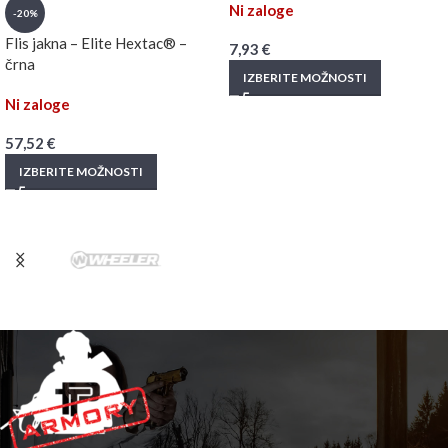
Ni zaloge
-20%
Flis jakna – Elite Hextac® –
7,93
€
črna
IZBERITE MOŽNOSTI
Ni zaloge
57,52
€
IZBERITE MOŽNOSTI