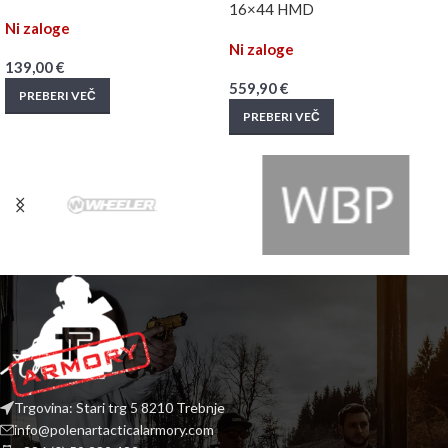
16×44 HMD
Ni zaloge
Ni zaloge
139,00
€
559,90
€
PREBERI VEČ
PREBERI VEČ
Trgovina: Stari trg 5 8210 Trebnje
info@polenartacticalarmory.com