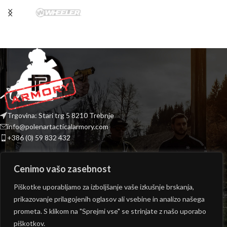
Trgovina: Stari trg 5 8210 Trebnje
info@polenartacticalarmory.com
+386 (0) 59 832 432
INFORMACIJE
Cenimo vašo zasebnost
PONUDBA
Piškotke uporabljamo za izboljšanje vaše izkušnje brskanja,
prikazovanje prilagojenih oglasov ali vsebine in analizo našega
ODPIRALNI ČAS TRGOVINE
prometa. S klikom na "Sprejmi vse" se strinjate z našo uporabo
Copyright © 2026
Polenar Tactical
- Izvedba:
epicmedia.si
piškotkov.