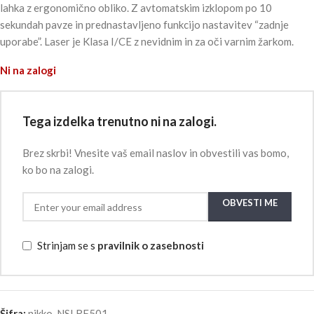
lahka z ergonomično obliko. Z avtomatskim izklopom po 10
sekundah pavze in prednastavljeno funkcijo nastavitev “zadnje
uporabe”. Laser je Klasa I/CE z nevidnim in za oči varnim žarkom.
Ni na zalogi
Tega izdelka trenutno ni na zalogi.
Brez skrbi! Vnesite vaš email naslov in obvestili vas bomo,
ko bo na zalogi.
OBVESTI ME
Strinjam se s
pravilnik o zasebnosti
Šifra:
nikko-NSLRF501