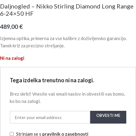
Daljnogled – Nikko Stirling Diamond Long Range
6-24×50 HF
489,00
€
Izjemna optika, primerna za vse kalibre z doživljensko garancijo.
Tanek križ za precizno streljanje.
Ni na zalogi
Tega izdelka trenutno ni na zalogi.
Brez skrbi! Vnesite vaš email naslov in obvestili vas bomo,
ko bo na zalogi.
OBVESTI ME
Strinjam se s
pravilnik o zasebnosti