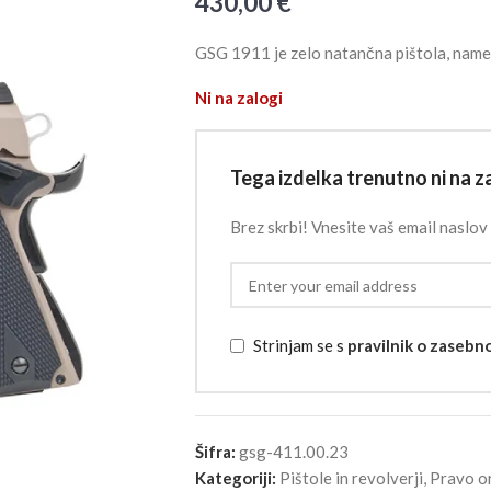
430,00
€
GSG 1911 je zelo natančna pištola, name
Ni na zalogi
Tega izdelka trenutno ni na za
Brez skrbi! Vnesite vaš email naslov 
Strinjam se s
pravilnik o zasebn
Šifra:
gsg-411.00.23
Kategoriji:
Pištole in revolverji
,
Pravo o