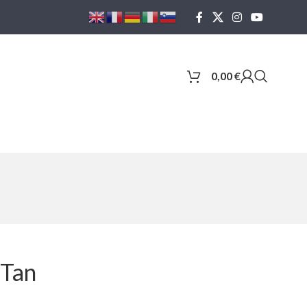
0,00
€
 Tan