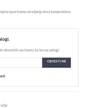
njena športnemu streljanju brez kompromisa.
logi.
in obvestili vas bomo, ko bo na zalogi.
OBVESTI ME
osti
rožje