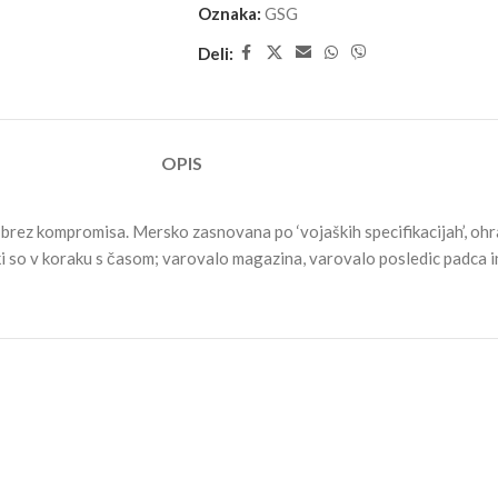
Oznaka:
GSG
Deli:
OPIS
ez kompromisa. Mersko zasnovana po ‘vojaških specifikacijah’, ohranj
ki so v koraku s časom; varovalo magazina, varovalo posledic padca i