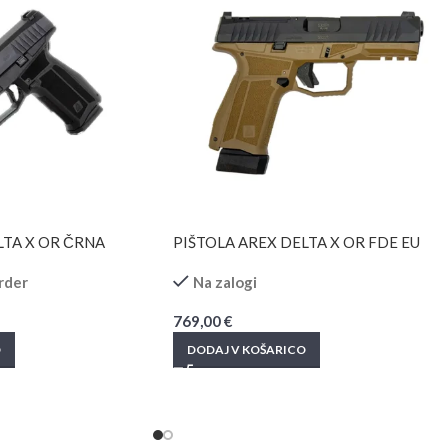
LTA X OR ČRNA
PIŠTOLA AREX DELTA X OR FDE EU
rder
Na zalogi
769,00
€
O
DODAJ V KOŠARICO