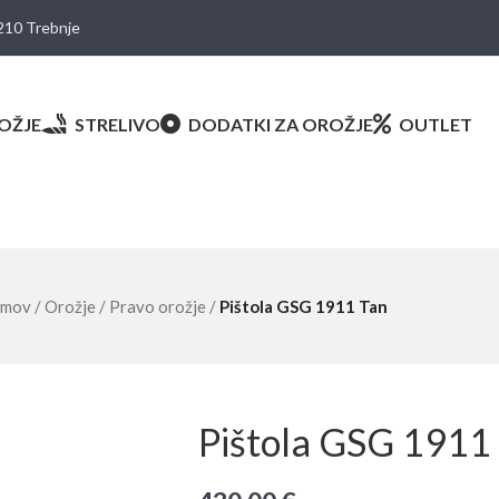
8210 Trebnje
OŽJE
STRELIVO
DODATKI ZA OROŽJE
OUTLET
mov
/
Orožje
/
Pravo orožje
/
Pištola GSG 1911 Tan
Pištola GSG 1911