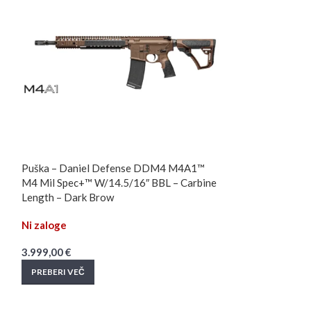
Puška – Daniel Defense DDM4 M4A1™
Puška – Daniel 
M4 Mil Spec+™ W/14.5/16″ BBL – Carbine
CREEDMOOR
Length – Dark Brow
Ni zaloge
Ni zaloge
2.999,00
€
3.999,00
€
PREBERI VEČ
PREBERI VEČ