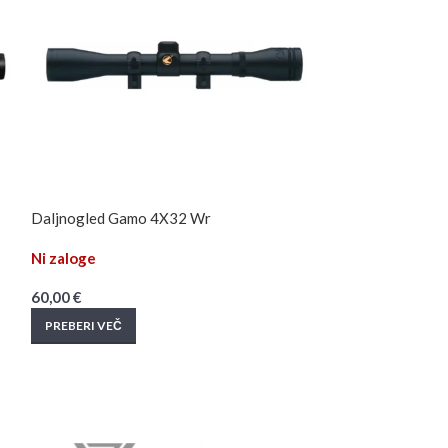
Daljnogled Gamo 4X32 Wr
Gamo Weaver – P
Ni zaloge
Ni zaloge
60,00
€
24,90
€
PREBERI VEČ
PREBERI VEČ