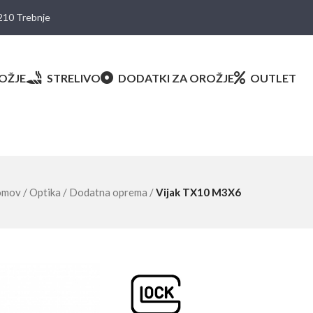
8210 Trebnje
OŽJE
STRELIVO
DODATKI ZA OROŽJE
OUTLET
omov
/
Optika
/
Dodatna oprema
/
Vijak TX10 M3X6