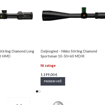
Stirling Diamond Long
Daljnogled – Nikko Stirling Diamond
50 HMD
Sportsman 10-50×60 MDIR
Ni zaloge
1.199,00
€
PREBERI VEČ