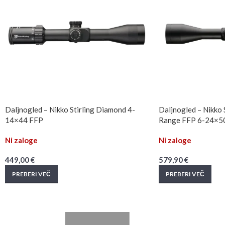
Daljnogled – Nikko Stirling Diamond 4-
Daljnogled – Nikko 
14×44 FFP
Range FFP 6-24×
Ni zaloge
Ni zaloge
449,00
€
579,90
€
PREBERI VEČ
PREBERI VEČ