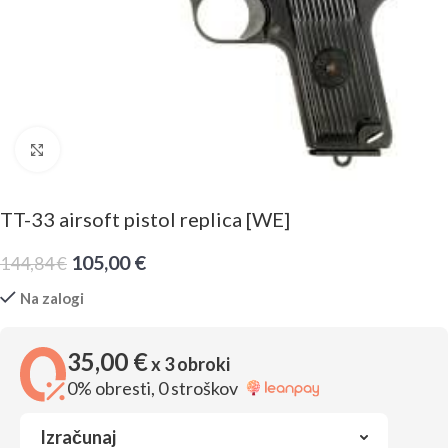
Click to enlarge
TT-33 airsoft pistol replica [WE]
105,00
€
144,84
€
Na zalogi
35,00 €
x 3 obroki
0% obresti, 0 stroškov
Izračunaj