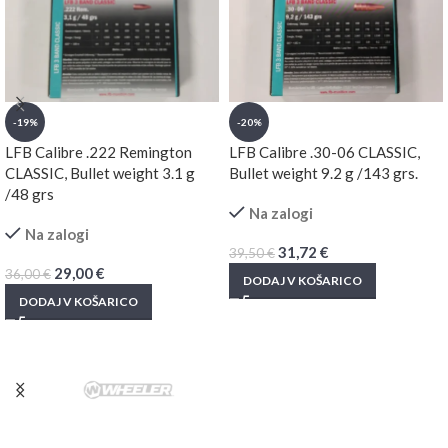
-19%
-20%
LFB Calibre .222 Remington
LFB Calibre .30-06 CLASSIC,
CLASSIC, Bullet weight 3.1 g
Bullet weight 9.2 g /143 grs.
/48 grs
Na zalogi
Na zalogi
31,72
€
39,50
€
29,00
€
36,00
€
DODAJ V KOŠARICO
DODAJ V KOŠARICO