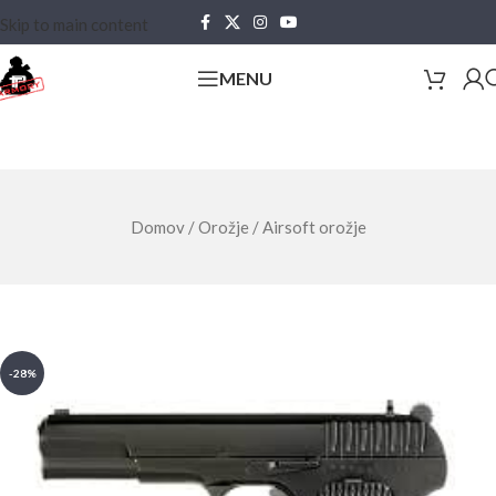
Skip to main content
MENU
Domov
/
Orožje
/
Airsoft orožje
-28%