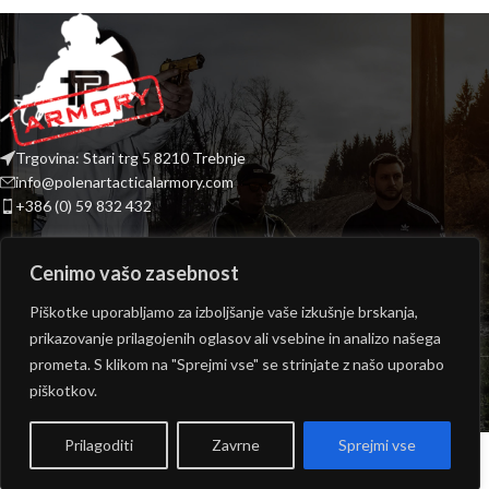
Trgovina: Stari trg 5 8210 Trebnje
info@polenartacticalarmory.com
+386 (0) 59 832 432
INFORMACIJE
Cenimo vašo zasebnost
PONUDBA
Piškotke uporabljamo za izboljšanje vaše izkušnje brskanja,
prikazovanje prilagojenih oglasov ali vsebine in analizo našega
ODPIRALNI ČAS TRGOVINE
prometa. S klikom na "Sprejmi vse" se strinjate z našo uporabo
Copyright © 2026
Polenar Tactical
- Izvedba:
epicmedia.si
piškotkov.
Prilagoditi
Zavrne
Sprejmi vse
rgovina
Košarica
Moj profil