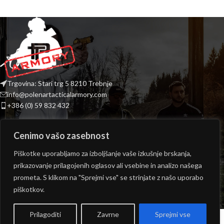
Trgovina: Stari trg 5 8210 Trebnje
info@polenartacticalarmory.com
+386 (0) 59 832 432
INFORMACIJE
Cenimo vašo zasebnost
PONUDBA
Piškotke uporabljamo za izboljšanje vaše izkušnje brskanja,
prikazovanje prilagojenih oglasov ali vsebine in analizo našega
ODPIRALNI ČAS TRGOVINE
prometa. S klikom na "Sprejmi vse" se strinjate z našo uporabo
Copyright © 2026
Polenar Tactical
- Izvedba:
epicmedia.si
piškotkov.
Prilagoditi
Zavrne
Sprejmi vse