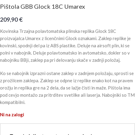
Pištola GBB Glock 18C Umarex
209,90
€
Kovinska Trzajna polavtomatska plinska replika Glock 18C
proizvajalca Umarex z licenčnimi Glock oznakami. Zaklep replike je
kovinski, spodnji del pa iz ABS plastike. Deluje na airsoft plin, ki se
polni v nabojnik. Deluje polavtomatsko in avtomatsko, dokler so v
nabojniku BBji, zaklep pa pri delovanju skače v zadnji položaj.
Ko se nabojnik izprazni ostane zaklep v zadnjem položaju, sprosti se
z prožilcem zaklepa. Zaklep se odpne iz replike enako kot na pravem
orožju in replika gre na 2 dela, da se lažje čisti in maže. Pištola ima
pod cevjo montažo za pritrditev svetilke ali laserja. Nabojniki so TM
kompatibilni.
Ni na zalogi