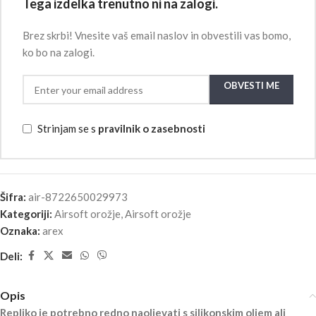
Tega izdelka trenutno ni na zalogi.
Brez skrbi! Vnesite vaš email naslov in obvestili vas bomo,
ko bo na zalogi.
OBVESTI ME
Strinjam se s
pravilnik o zasebnosti
Šifra:
air-8722650029973
Kategoriji:
Airsoft orožje
,
Airsoft orožje
Oznaka:
arex
Deli:
Opis
Repliko je potrebno redno naoljevati s silikonskim oljem ali