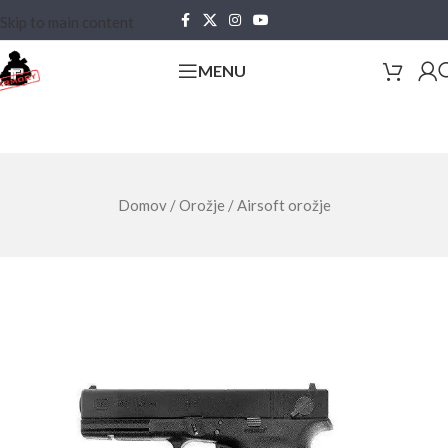
Skip to main content
MENU
Domov
/
Orožje
/
Airsoft orožje