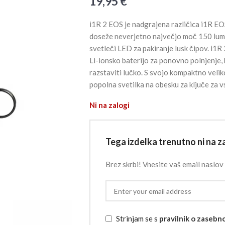
19,95
€
i1R 2 EOS je nadgrajena različica i1R EO
doseže neverjetno največjo moč 150 lum
svetleči LED za pakiranje lusk čipov. i1R 2
Li-ionsko baterijo za ponovno polnjenje, 
razstaviti lučko. S svojo kompaktno veliko
popolna svetilka na obesku za ključe za 
Ni na zalogi
Tega izdelka trenutno ni na za
Brez skrbi! Vnesite vaš email naslov 
Strinjam se s
pravilnik o zasebn