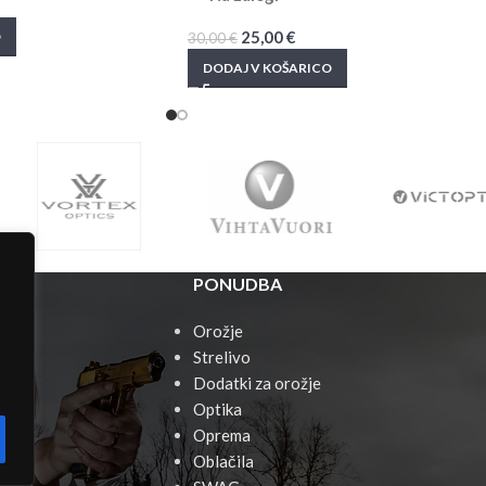
25,00
€
O
30,00
€
DODAJ V KOŠARICO
PONUDBA
Orožje
Strelivo
Dodatki za orožje
Optika
Oprema
ti
Oblačila