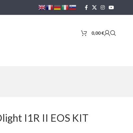
0,00
€
light I1R II EOS KIT