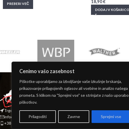
18,90
€
PREBERI VEČ
DODAJ V KOŠARIC
Cenimo vašo zasebnost
INFORMACIJE
Piškotke uporabljamo za izboljšanje vaše izkušnje brskanja,
Moj račun
prikazovanje prilagojenih oglasov ali vsebine in analizo našega
O nas
prometa. S klikom na "Sprejmi vse" se strinjate z našo uporabo
Kontakt
piškotkov.
Dostava
Trgovina: Stari trg 5 8210 Trebnje
Pogoji poslovanja
Prilagoditi
Zavrne
Sprejmi vse
info@polenartacticalarmory.com
Pravilnik o zasebnos
+386 (0) 59 832 432