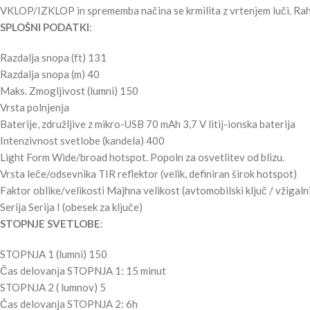
VKLOP/IZKLOP in sprememba načina se krmilita z vrtenjem luči. Rahlo
SPLOŠNI PODATKI
:
Razdalja snopa (ft) 131
Razdalja snopa (m) 40
Maks. Zmogljivost (lumni) 150
Vrsta polnjenja
Baterije, združljive z mikro-USB 70 mAh 3,7 V litij-ionska baterija
Intenzivnost svetlobe (kandela) 400
Light Form Wide/broad hotspot. Popoln za osvetlitev od blizu.
Vrsta leče/odsevnika TIR reflektor (velik, definiran širok hotspot)
Faktor oblike/velikosti Majhna velikost (avtomobilski ključ / vžigaln
Serija Serija I (obesek za ključe)
STOPNJE SVETLOBE
:
STOPNJA 1 (lumni) 150
Čas delovanja STOPNJA 1: 15 minut
STOPNJA 2 ( lumnov) 5
Čas delovanja STOPNJA 2: 6h