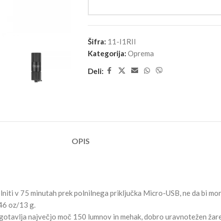
Šifra:
11-I1RII
Kategorija:
Oprema
Deli:
OPIS
ti v 75 minutah prek polnilnega priključka Micro-USB, ne da bi moral
46 oz/13 g.
gotavlja največjo moč 150 lumnov in mehak, dobro uravnotežen žare