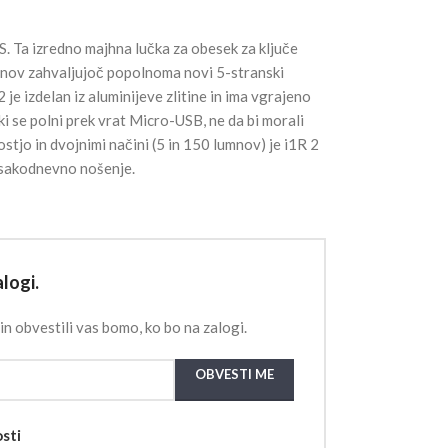
S. Ta izredno majhna lučka za obesek za ključe
nov zahvaljujoč popolnoma novi 5-stranski
 je izdelan iz aluminijeve zlitine in ima vgrajeno
ki se polni prek vrat Micro-USB, ne da bi morali
stjo in dvojnimi načini (5 in 150 lumnov) je i1R 2
vsakodnevno nošenje.
logi.
in obvestili vas bomo, ko bo na zalogi.
OBVESTI ME
osti