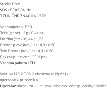
Strobe Brez
SOS / BEACON Ne
TEHNIČNE ZNAČILNOSTI
:
Vodoodporen IPX8
Teža (g / oz) 13 g / 0,46 oz
Dolžina (mm / in) 44 / 1,73
Premer glave (mm / in) 14,8 / 0,58
Telo Premer (mm / in) 14,8 / 0,58
Pakiranje lestvice LED čipov
Vsebina paketa LED
:
Svetilka i1R 2 EOS (z obeskom za ključe) x 1
uporabniški priročnik × 1
Uporaba:
obesek za ključe, vsakodnevno nošenje, darilo, polnilec