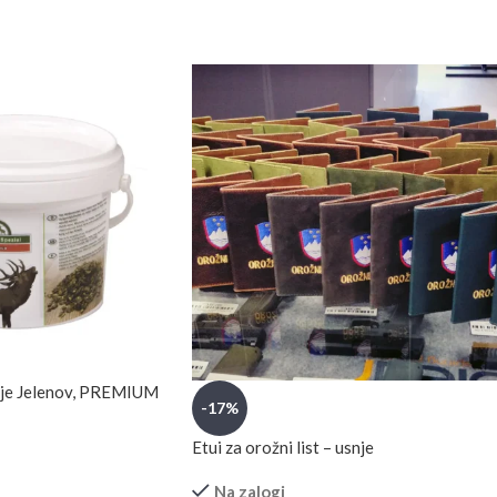
anje Jelenov, PREMIUM
-17%
Etui za orožni list – usnje
Na zalogi