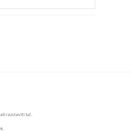
i razstaviti luč.
k.