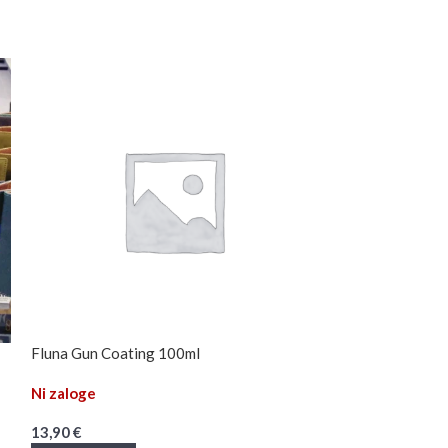
Fluna Gun Coating 100ml
RANGE MASTER 
Ni zaloge
Ni zaloge
13,90
€
129,95
€