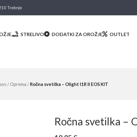
8210 Trebnje
OŽJE
STRELIVO
DODATKI ZA OROŽJE
OUTLET
mov
/
Oprema
/
Ročna svetilka – Olight I1R II EOS KIT
Ročna svetilka – O