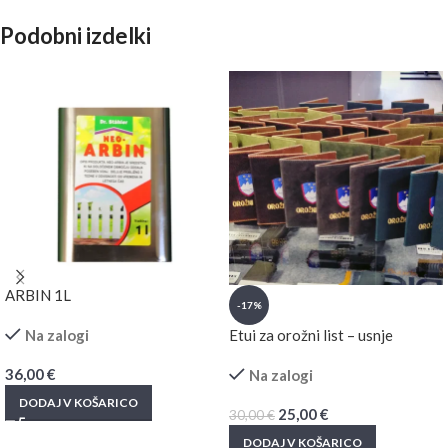
Podobni izdelki
ARBIN 1L
-17%
Na zalogi
Etui za orožni list – usnje
36,00
€
Na zalogi
DODAJ V KOŠARICO
25,00
€
30,00
€
DODAJ V KOŠARICO