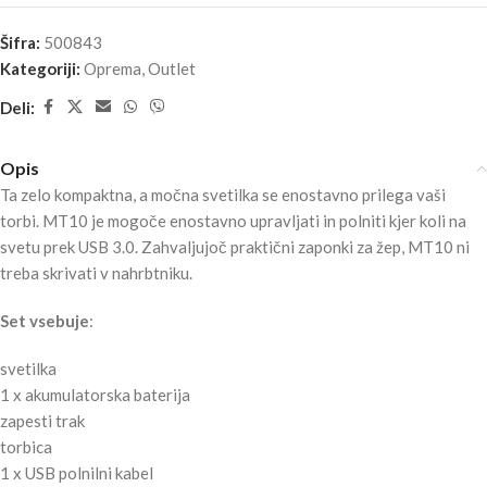
Šifra:
500843
Kategoriji:
Oprema
,
Outlet
Deli:
Opis
Ta zelo kompaktna, a močna svetilka se enostavno prilega vaši
torbi. MT10 je mogoče enostavno upravljati in polniti kjer koli na
svetu prek USB 3.0. Zahvaljujoč praktični zaponki za žep, MT10 ni
treba skrivati v nahrbtniku.
Set vsebuje
:
svetilka
1 x akumulatorska baterija
zapesti trak
torbica
1 x USB polnilni kabel