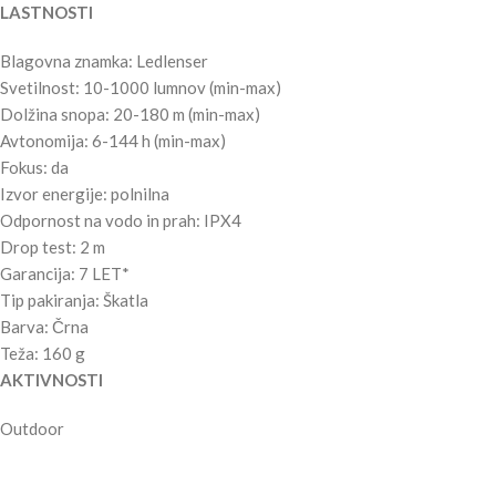
LASTNOSTI
Blagovna znamka: Ledlenser
Svetilnost: 10-1000 lumnov (min-max)
Dolžina snopa: 20-180 m (min-max)
Avtonomija: 6-144 h (min-max)
Fokus: da
Izvor energije: polnilna
Odpornost na vodo in prah: IPX4
Drop test: 2 m
Garancija: 7 LET*
Tip pakiranja: Škatla
Barva: Črna
Teža: 160 g
AKTIVNOSTI
Outdoor