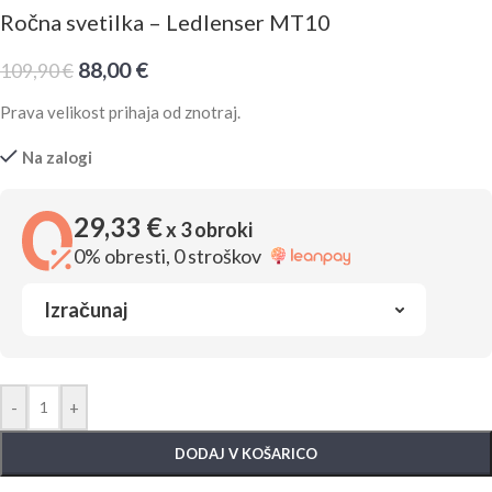
Ročna svetilka – Ledlenser MT10
88,00
€
109,90
€
Prava velikost prihaja od znotraj.
Na zalogi
29,33 €
x 3 obroki
0% obresti, 0 stroškov
Izračunaj
-
+
DODAJ V KOŠARICO