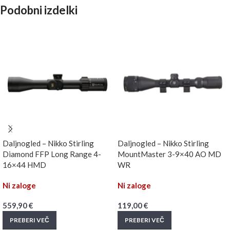
Podobni izdelki
Daljnogled – Nikko Stirling
Daljnogled – Nikko Stirling
Diamond FFP Long Range 4-
MountMaster 3-9×40 AO MD
16×44 HMD
WR
Ni zaloge
Ni zaloge
559,90
€
119,00
€
PREBERI VEČ
PREBERI VEČ