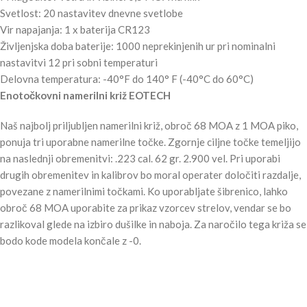
Svetlost: 20 nastavitev dnevne svetlobe
Vir napajanja: 1 x baterija CR123
Življenjska doba baterije: 1000 neprekinjenih ur pri nominalni
nastavitvi 12 pri sobni temperaturi
Delovna temperatura: -40°F do 140° F (-40°C do 60°C)
Enotočkovni namerilni križ EOTECH
Naš najbolj priljubljen namerilni križ, obroč 68 MOA z 1 MOA piko,
ponuja tri uporabne namerilne točke. Zgornje ciljne točke temeljijo
na naslednji obremenitvi: .223 cal. 62 gr. 2.900 vel. Pri uporabi
drugih obremenitev in kalibrov bo moral operater določiti razdalje,
povezane z namerilnimi točkami. Ko uporabljate šibrenico, lahko
obroč 68 MOA uporabite za prikaz vzorcev strelov, vendar se bo
razlikoval glede na izbiro dušilke in naboja. Za naročilo tega križa se
bodo kode modela končale z -0.