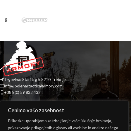
Trgovina: Stari trg 5 8210 Trebnje
info@polenartacticalarmory.com
+386 (0) 59 832 432
INFORMACIJE
Cenimo vašo zasebnost
PONUDBA
Piškotke uporabljamo za izboljšanje vaše izkušnje brskanja,
prikazovanje prilagojenih oglasov ali vsebine in analizo našega
ODPIRALNI ČAS TRGOVINE