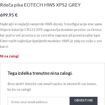
Rdeča pika EOTECH HWS XPS2 GREY
699,95
€
Najkrajši in najlažji namernik HWS doslej. S konfiguracijo ene same
litijeve baterije CR123 XPS zagotavlja dodaten prostor za tirnice,
kar pušča več prostora za vzvratne naprave ali povečevalne lupe.
Eden naših najbolj priljubljenih modelov HWS je zdaj na voljo v sivi
barvi.
Ni na zalogi
Tega izdelka trenutno ni na zalogi.
Brez skrbi! Vnesite vaš email naslov in obvestili vas bomo,
ko bo na zalogi.
OBVESTI ME