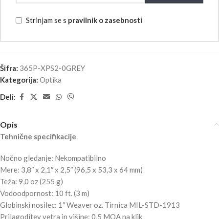
Strinjam se s
pravilnik o zasebnosti
Šifra:
365P-XPS2-0GREY
Kategorija:
Optika
Deli:
Opis
Tehnične specifikacije
Nočno gledanje: Nekompatibilno
Mere: 3,8″ x 2,1″ x 2,5″ (96,5 x 53,3 x 64 mm)
Teža: 9,0 oz (255 g)
Vodoodpornost: 10 ft. (3 m)
Globinski nosilec: 1″ Weaver oz. Tirnica MIL-STD-1913
Prilagoditev vetra in višine: 0,5 MOA na klik