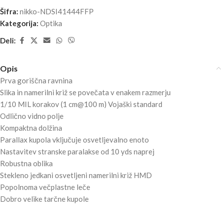
Šifra:
nikko-NDSI41444FFP
Kategorija:
Optika
Deli:
Opis
Prva goriščna ravnina
Slika in namerilni križ se povečata v enakem razmerju
1/10 MIL korakov (1 cm@100 m) Vojaški standard
Odlično vidno polje
Kompaktna dolžina
Parallax kupola vključuje osvetljevalno enoto
Nastavitev stranske paralakse od 10 yds naprej
Robustna oblika
Stekleno jedkani osvetljeni namerilni križ HMD
Popolnoma večplastne leče
Dobro velike tarčne kupole