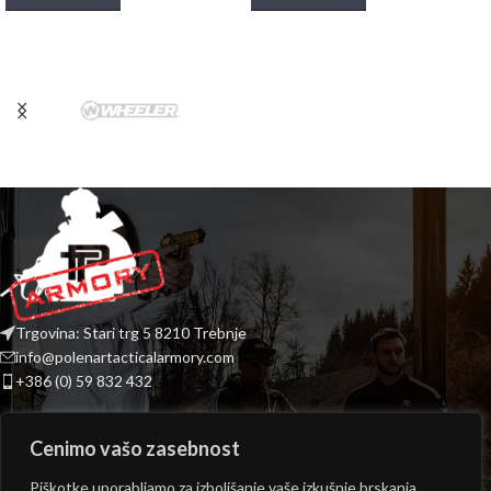
Trgovina: Stari trg 5 8210 Trebnje
info@polenartacticalarmory.com
+386 (0) 59 832 432
INFORMACIJE
Cenimo vašo zasebnost
PONUDBA
Piškotke uporabljamo za izboljšanje vaše izkušnje brskanja,