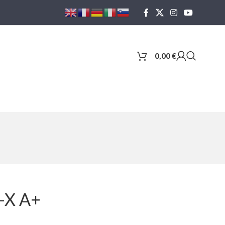
0,00
€
T-X A+