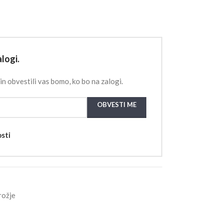
logi.
in obvestili vas bomo, ko bo na zalogi.
OBVESTI ME
osti
rožje