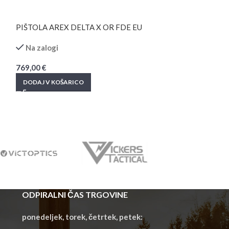
PIŠTOLA AREX DELTA X OR FDE EU
Puška – Daniel 
CREEDMOOR
Na zalogi
Ni zaloge
769,00
€
2.999,00
€
DODAJ V KOŠARICO
PREBERI VEČ
ODPIRALNI ČAS TRGOVINE
ponedeljek, torek, četrtek, petek: