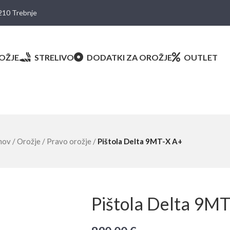
8210 Trebnje
OŽJE
STRELIVO
DODATKI ZA OROŽJE
OUTLET
mov
/
Orožje
/
Pravo orožje
/
Pištola Delta 9MT-X A+
Pištola Delta 9M