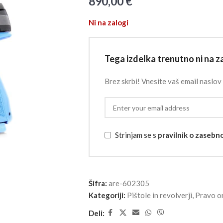
890,00
€
Ni na zalogi
Tega izdelka trenutno ni na za
Brez skrbi! Vnesite vaš email naslov 
Strinjam se s
pravilnik o zasebn
Šifra:
are-602305
Kategoriji:
Pištole in revolverji
,
Pravo o
Deli: