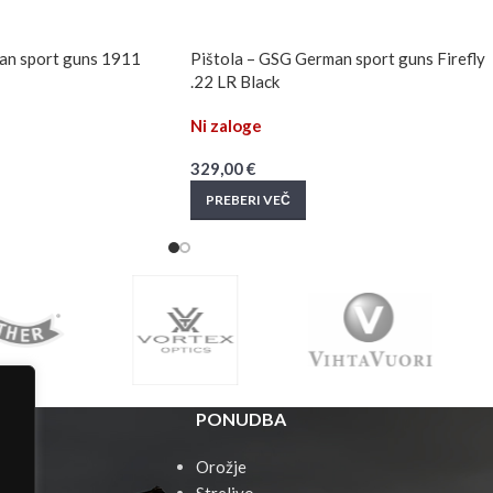
an sport guns 1911
Pištola – GSG German sport guns Firefly
.22 LR Black
Ni zaloge
329,00
€
PREBERI VEČ
PONUDBA
Orožje
Strelivo