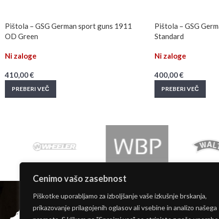
Pištola – GSG German sport guns 1911
Pištola – GSG Germ
OD Green
Standard
Ni zaloge
Ni zaloge
410,00
€
400,00
€
PREBERI VEČ
PREBERI VEČ
Cenimo vašo zasebnost
INFORMACIJE
Piškotke uporabljamo za izboljšanje vaše izkušnje brskanja,
Moj račun
prikazovanje prilagojenih oglasov ali vsebine in analizo našega
O nas