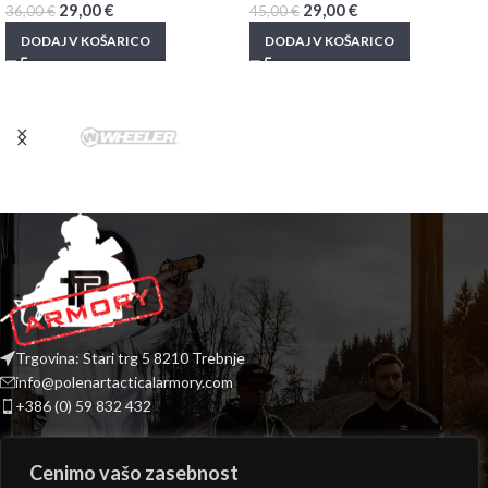
29,00
€
29,00
€
36,00
€
45,00
€
DODAJ V KOŠARICO
DODAJ V KOŠARICO
Trgovina: Stari trg 5 8210 Trebnje
info@polenartacticalarmory.com
+386 (0) 59 832 432
INFORMACIJE
Cenimo vašo zasebnost