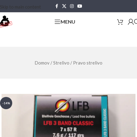
Skip to main content
MENU
Domov
/
Strelivo
/
Pravo strelivo
-14%