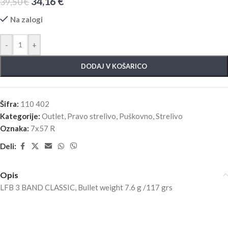
34,16
€
39,50
€
Na zalogi
-
+
DODAJ V KOŠARICO
Šifra:
110 402
Kategorije:
Outlet
,
Pravo strelivo
,
Puškovno
,
Strelivo
Oznaka:
7x57 R
Deli:
Opis
LFB 3 BAND CLASSIC, Bullet weight 7.6 g /117 grs