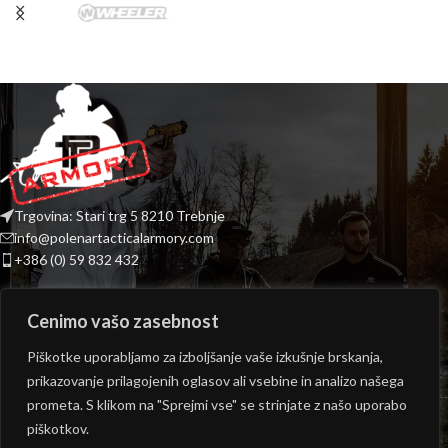
Trgovina: Stari trg 5 8210 Trebnje
info@polenartacticalarmory.com
+386 (0) 59 832 432
INFORMACIJE
Cenimo vašo zasebnost
PONUDBA
Piškotke uporabljamo za izboljšanje vaše izkušnje brskanja,
prikazovanje prilagojenih oglasov ali vsebine in analizo našega
ODPIRALNI ČAS TRGOVINE
prometa. S klikom na "Sprejmi vse" se strinjate z našo uporabo
Copyright © 2026
Polenar Tactical
- Izvedba:
epicmedia.si
piškotkov.