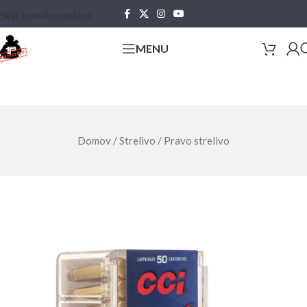
Skip to main content
MENU
Domov
/
Strelivo
/
Pravo strelivo