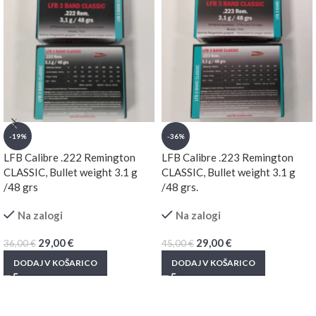
-19%
-36%
LFB Calibre .222 Remington
LFB Calibre .223 Remington
CLASSIC, Bullet weight 3.1 g
CLASSIC, Bullet weight 3.1 g
/48 grs
/48 grs.
Na zalogi
Na zalogi
29,00
€
29,00
€
36,00
€
45,00
€
DODAJ V KOŠARICO
DODAJ V KOŠARICO