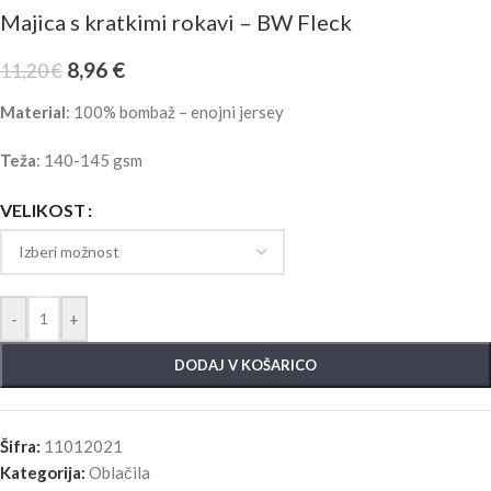
Majica s kratkimi rokavi – BW Fleck
8,96
€
11,20
€
Material
: 100% bombaž – enojni jersey
Teža
: 140-145 gsm
VELIKOST
-
+
DODAJ V KOŠARICO
Šifra:
11012021
Kategorija:
Oblačila