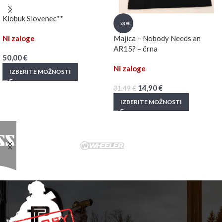
Klobuk Slovenec**
-53%
Ni zaloge
Majica – Nobody Needs an
AR15? – črna
50,00
€
Ni zaloge
IZBERITE MOŽNOSTI
14,90
€
31,49
€
IZBERITE MOŽNOSTI