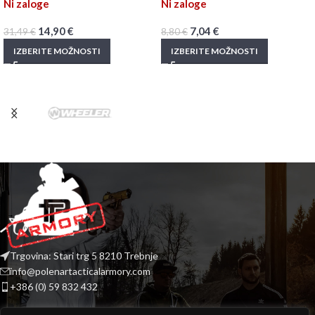
Ni zaloge
Ni zaloge
14,90
€
7,04
€
31,49
€
8,80
€
IZBERITE MOŽNOSTI
IZBERITE MOŽNOSTI
Trgovina: Stari trg 5 8210 Trebnje
info@polenartacticalarmory.com
+386 (0) 59 832 432