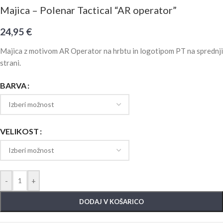
Majica – Polenar Tactical “AR operator”
24,95
€
Majica z motivom AR Operator na hrbtu in logotipom PT na sprednji
strani.
BARVA
VELIKOST
-
+
DODAJ V KOŠARICO