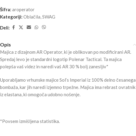
Šifra:
aroperator
Kategoriji:
Oblačila
,
SWAG
Deli:
Opis
Majica z dizajnom AR Operator, ki je oblikovan po modificirani AR.
Spredaj levo je standardni logotip Polenar Tactical. Ta majica
polepša vaš videz in naredi vaš AR 30 % bolj zanesljiv*
Uporabljamo vrhunske majice Sol’s Imperial iz 100% delno česanega
bombaža, kar jih naredi izjemno trpežne. Majica ima rebrast ovratnik
iz elastana, ki omogoča udobno nošenje.
*Povsem izmišljena statistika.