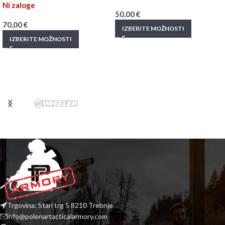
Ni zaloge
50,00
€
70,00
€
IZBERITE MOŽNOSTI
IZBERITE MOŽNOSTI
Trgovina: Stari trg 5 8210 Trebnje
info@polenartacticalarmory.com