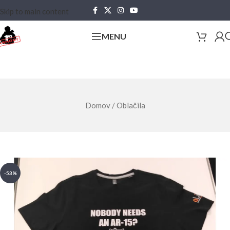
Skip to main content
MENU
Domov
/
Oblačila
-53%