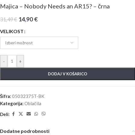
Majica – Nobody Needs an AR15? – črna
14,90
€
31,49
€
VELIKOST
-
+
DODAJ V KOŠARICO
Šifra:
05032375T-BK
Kategorija:
Oblačila
Deli:
Dodatne podrobnosti