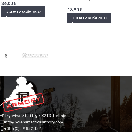
36,00
€
18,90
€
DODAJ V KOŠARICO
DODAJ V KOŠARICO
Trgovina: Stari trg 5 8210 Trebnje
info@polenartacticalarmory.com
+386 (0) 59 832 432