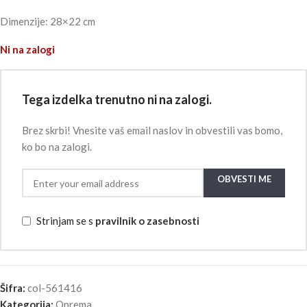
Dimenzije: 28×22 cm
Ni na zalogi
Tega izdelka trenutno ni na zalogi.
Brez skrbi! Vnesite vaš email naslov in obvestili vas bomo,
ko bo na zalogi.
OBVESTI ME
Strinjam se s
pravilnik o zasebnosti
Šifra:
col-561416
Kategorija:
Oprema