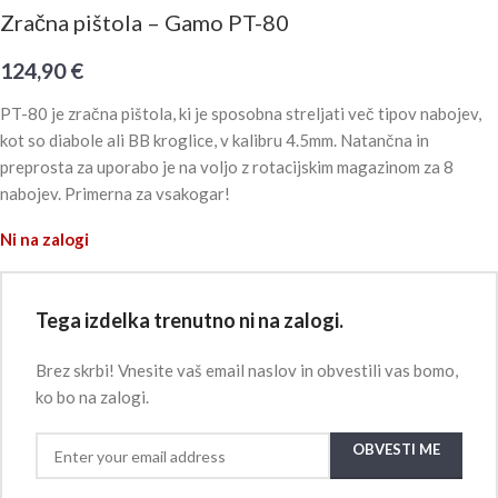
Zračna pištola – Gamo PT-80
124,90
€
PT-80 je zračna pištola, ki je sposobna streljati več tipov nabojev,
kot so diabole ali BB kroglice, v kalibru 4.5mm. Natančna in
preprosta za uporabo je na voljo z rotacijskim magazinom za 8
nabojev. Primerna za vsakogar!
Ni na zalogi
Tega izdelka trenutno ni na zalogi.
Brez skrbi! Vnesite vaš email naslov in obvestili vas bomo,
ko bo na zalogi.
OBVESTI ME