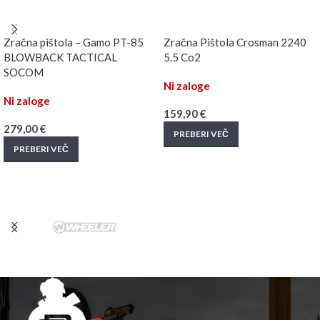
Zračna pištola – Gamo PT-85
Zračna Pištola Crosman 2240
BLOWBACK TACTICAL
5.5 Co2
SOCOM
Ni zaloge
Ni zaloge
159,90
€
279,00
€
PREBERI VEČ
PREBERI VEČ