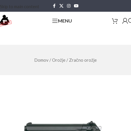
Skip to main content
MENU
Domov
/
Orožje
/
Zračno orožje