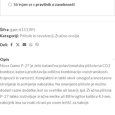
Strinjam se s
pravilnik o zasebnosti
Šifra:
gam-6111395
Kategoriji:
Pištole in revolverji
,
Zračno orožje
Deli:
Opis
Nova Gamo P-27 je zelo natančna polavtomatska pištola na CO2
bombice, katera predstavlja odlično kombinacijo vsestranskosti,
trajnosti in varnosti. Kompaktni in lahki okvir omogoča enostavno
streljanje in polnjenje nabojnika. Na omenjeno pištolo je možno
dodati razne dodatke, kot so svetilke ali laserji, ipd. Zračna pištola
P-27 lahko izstreljuje zračne metke ali BB kroglice kalibra 4.5 mm,
nabojnik ima na vsaki strani po osem ležišč za naboje.