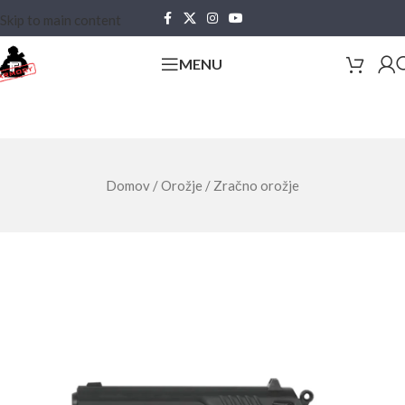
Skip to main content
MENU
Domov
/
Orožje
/
Zračno orožje