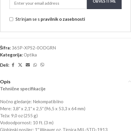
OBVESTI ME
Strinjam se s
pravilnik o zasebnosti
Šifra:
365P-XPS2-0ODGRN
Kategorija:
Optika
Deli:
Opis
Tehnične specifikacije
Nočno gledanje: Nekompatibilno
Mere: 3,8″ x 2,1″ x 2,5″ (96,5 x 53,3 x 64 mm)
Teža: 9,0 oz (255 g)
Vodoodpornost: 10 ft. (3 m)
Globinski nosilec: 1″ Weaver oz. Tirnica MIL-STD-1913