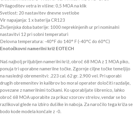
Prilagoditev vetra in višine: 0,5 MOA na klik
Svetlost: 20 nastavitev dnevne svetlobe
Vir napajanja: 1 x baterija CR123
Življenjska doba baterije: 1000 neprekinjenih ur pri nominalni
nastavitvi 12 pri sobni temperaturi
Delovna temperatura: -40°F do 140° F (-40°C do 60°C)
Enotočkovni namerilni križ EOTECH
Naš najbolj priljubljen namerilni križ, obroč 68 MOA z 1 MOA piko,
ponuja tri uporabne namerilne točke. Zgornje ciljne točke temeljijo
na naslednji obremenitvi: .223 cal. 62 gr. 2.900 vel. Pri uporabi
drugih obremenitev in kalibrov bo moral operater določiti razdalje,
povezane z namerilnimi točkami. Ko uporabljate šibrenico, lahko
obroč 68 MOA uporabite za prikaz vzorcev strelov, vendar se bo
razlikoval glede na izbiro dušilke in naboja. Za naročilo tega križa se
bodo kode modela končale z -0.