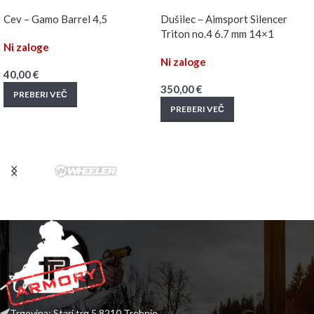
Cev – Gamo Barrel 4,5
Dušilec – Aimsport Silencer
Triton no.4 6.7 mm 14×1
Ni zaloge
Ni zaloge
40,00
€
350,00
€
PREBERI VEČ
PREBERI VEČ
Trgovina: Stari trg 5 8210 Trebnje