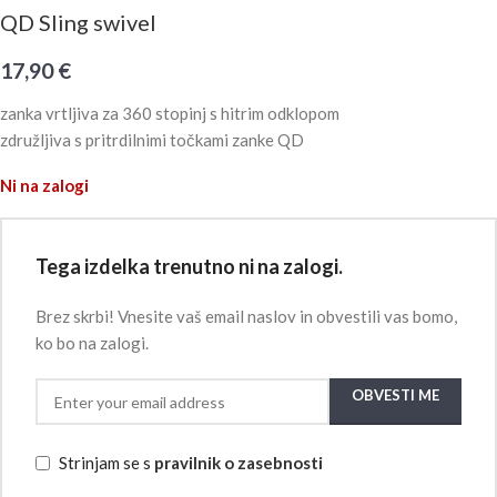
QD Sling swivel
17,90
€
zanka vrtljiva za 360 stopinj s hitrim odklopom
združljiva s pritrdilnimi točkami zanke QD
Ni na zalogi
Tega izdelka trenutno ni na zalogi.
Brez skrbi! Vnesite vaš email naslov in obvestili vas bomo,
ko bo na zalogi.
OBVESTI ME
Strinjam se s
pravilnik o zasebnosti