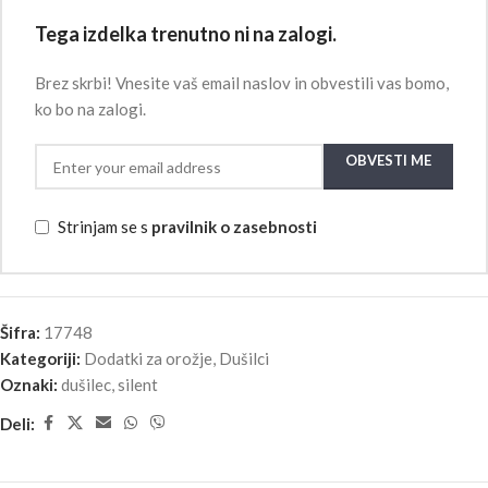
Tega izdelka trenutno ni na zalogi.
Brez skrbi! Vnesite vaš email naslov in obvestili vas bomo,
ko bo na zalogi.
OBVESTI ME
Strinjam se s
pravilnik o zasebnosti
Šifra:
17748
Kategoriji:
Dodatki za orožje
,
Dušilci
Oznaki:
dušilec
,
silent
Deli: