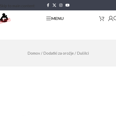
Skip to main content
MENU
Domov
/
Dodatki za orožje
/
Dušilci