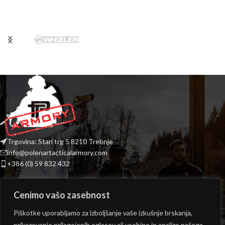
Trgovina: Stari trg 5 8210 Trebnje
info@polenartacticalarmory.com
+386 (0) 59 832 432
INFORMACIJE
Cenimo vašo zasebnost
PONUDBA
Piškotke uporabljamo za izboljšanje vaše izkušnje brskanja,
prikazovanje prilagojenih oglasov ali vsebine in analizo našega