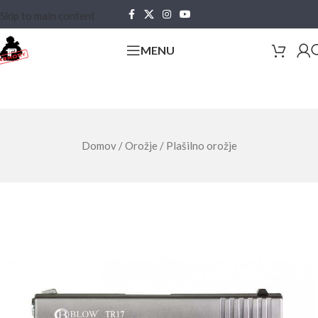
Skip to main content
MENU
Domov
/
Orožje
/
Plašilno orožje