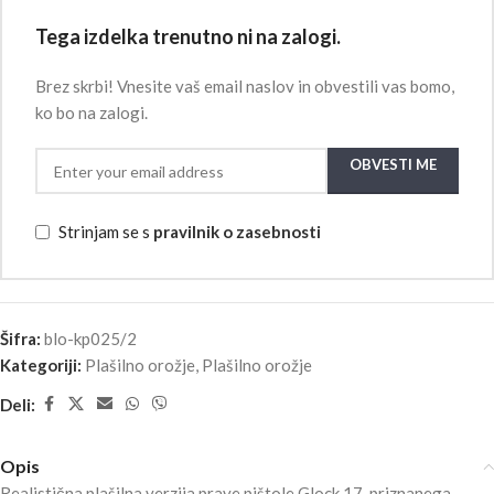
Tega izdelka trenutno ni na zalogi.
Brez skrbi! Vnesite vaš email naslov in obvestili vas bomo,
ko bo na zalogi.
OBVESTI ME
Strinjam se s
pravilnik o zasebnosti
Šifra:
blo-kp025/2
Kategoriji:
Plašilno orožje
,
Plašilno orožje
Deli:
Opis
Realistična plašilna verzija prave pištole Glock 17, priznanega