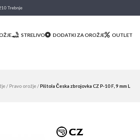
8210 Trebnje
OŽJE
STRELIVO
DODATKI ZA OROŽJE
OUTLET
žje
/
Pravo orožje
/
Pištola Česka zbrojovka CZ P-10 F, 9 mm L