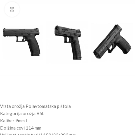
Click to enlarge
Vrsta orožja Polavtomatska pištola
Kategorija orožja B5b
Kaliber 9mm L
Dolžina cevi 114 mm