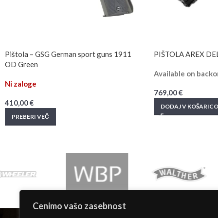
Pištola – GSG German sport guns 1911
PIŠTOLA AREX DE
OD Green
Available on backo
Ni zaloge
769,00
€
410,00
€
DODAJ V KOŠARIC
PREBERI VEČ
Cenimo vašo zasebnost
INFORMACIJE