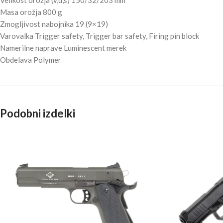
Velikost orožja (v,d,š) 150/32/203 mm
Masa orožja 800 g
Zmogljivost nabojnika 19 (9×19)
Varovalka Trigger safety, Trigger bar safety, Firing pin block
Namerilne naprave Luminescent merek
Obdelava Polymer
Podobni izdelki