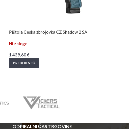
Pištola Česka zbrojovka CZ Shadow 2 SA
Pištola Česka zb
Ni zaloge
Ni zaloge
1.439,60
€
1.634,80
€
PREBERI VEČ
PREBERI VEČ
ODPIRALNI ČAS TRGOVINE