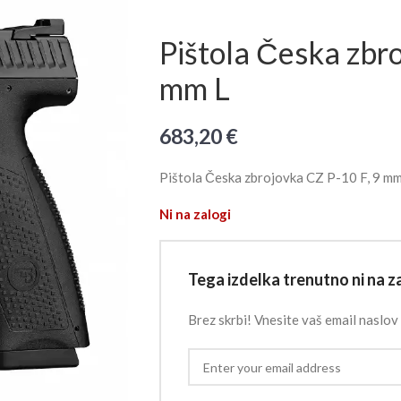
Pištola Česka zbr
mm L
683,20
€
Pištola Česka zbrojovka CZ P-10 F, 9 mm
Ni na zalogi
Tega izdelka trenutno ni na za
Brez skrbi! Vnesite vaš email naslov 