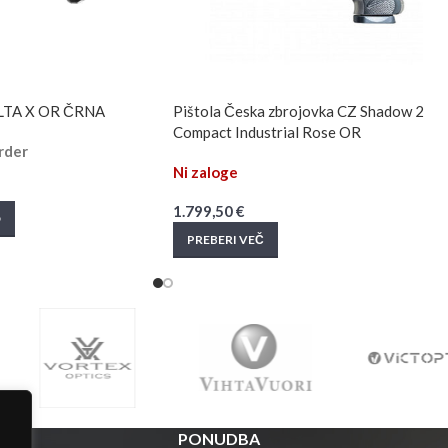
LTA X OR ČRNA
Pištola Česka zbrojovka CZ Shadow 2
Compact Industrial Rose OR
rder
Ni zaloge
1.799,50
€
O
PREBERI VEČ
PONUDBA