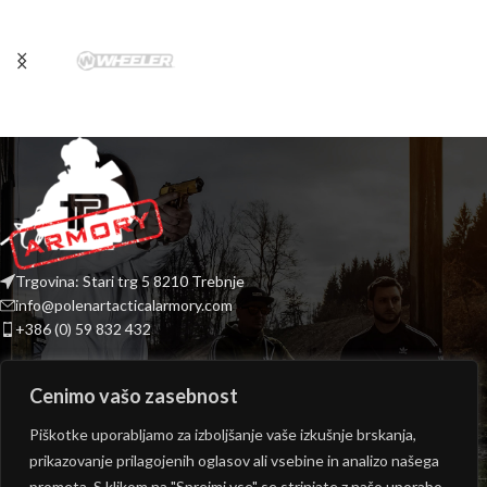
Trgovina: Stari trg 5 8210 Trebnje
info@polenartacticalarmory.com
+386 (0) 59 832 432
INFORMACIJE
Cenimo vašo zasebnost
PONUDBA
Piškotke uporabljamo za izboljšanje vaše izkušnje brskanja,
prikazovanje prilagojenih oglasov ali vsebine in analizo našega
ODPIRALNI ČAS TRGOVINE
prometa. S klikom na "Sprejmi vse" se strinjate z našo uporabo