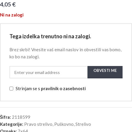
4,05
€
Ni na zalogi
Tega izdelka trenutno ni na zalogi.
Brez skrbi! Vnesite vaš email naslov in obvestili vas bomo,
ko bo na zalogi.
OBVESTI ME
Strinjam se s
pravilnik o zasebnosti
Šifra:
2118599
Kategorije:
Pravo strelivo
,
Puškovno
,
Strelivo
Oznaka:
7x64