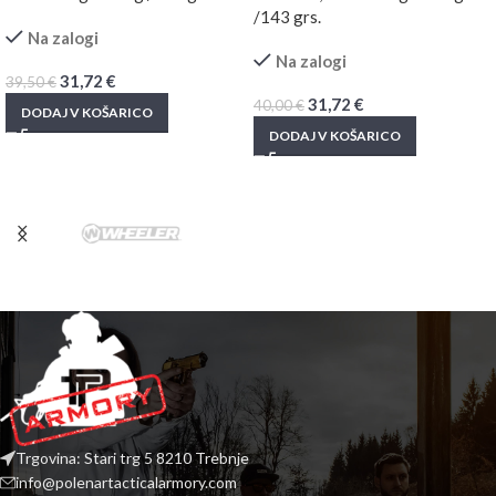
/143 grs.
Na zalogi
Na zalogi
31,72
€
39,50
€
31,72
€
40,00
€
DODAJ V KOŠARICO
DODAJ V KOŠARICO
Trgovina: Stari trg 5 8210 Trebnje
info@polenartacticalarmory.com