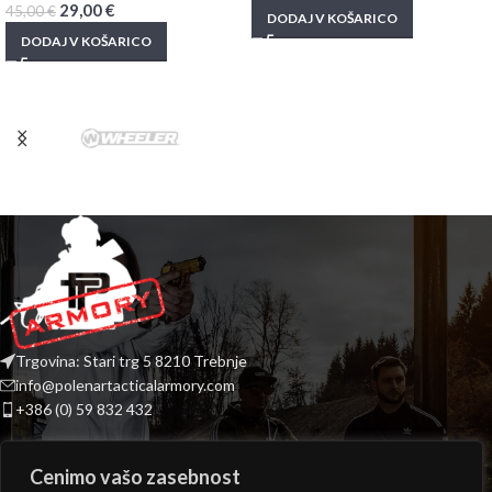
29,00
€
45,00
€
DODAJ V KOŠARICO
DODAJ V KOŠARICO
Trgovina: Stari trg 5 8210 Trebnje
info@polenartacticalarmory.com
+386 (0) 59 832 432
INFORMACIJE
Cenimo vašo zasebnost