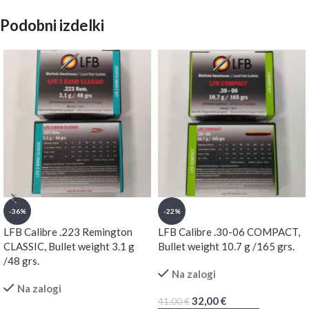
Podobni izdelki
-36%
-22%
LFB Calibre .223 Remington
LFB Calibre .30-06 COMPACT,
CLASSIC, Bullet weight 3.1 g
Bullet weight 10.7 g /165 grs.
/48 grs.
Na zalogi
Na zalogi
32,00
€
41,00
€