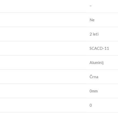
–
Ne
2 leti
SCACD-11
Aluminij
Črna
0mm
0