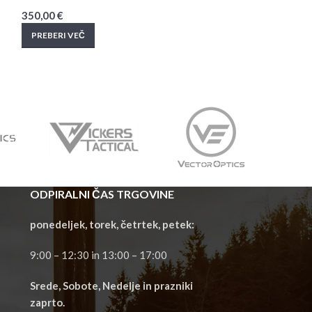
350,00
€
622,00
€
PREBERI VEČ
PREBERI VEČ
ODPIRALNI ČAS TRGOVINE
ponedeljek, torek, četrtek, petek:
9:00 – 12:30 in 13:00 – 17:00
Srede, Sobote, Nedelje in prazniki
zaprto.