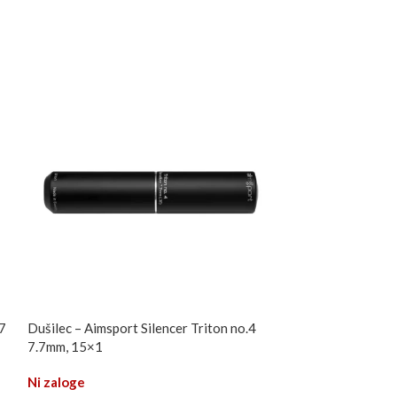
.7
Dušilec – Aimsport Silencer Triton no.4
Dušilec – Hausk
7.7mm, 15×1
XTRM MKII 24
Ni zaloge
Ni zaloge