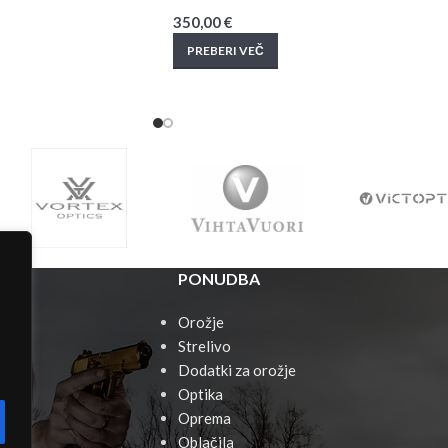
350,00
€
PREBERI VEČ
PONUDBA
Orožje
Strelivo
Dodatki za orožje
Optika
Oprema
ti
Oblačila