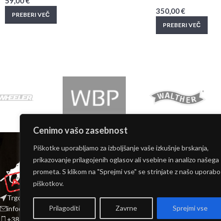
59,00
€
350,00
€
PREBERI VEČ
PREBERI VEČ
Cenimo vašo zasebnost
INFORMACIJE
Piškotke uporabljamo za izboljšanje vaše izkušnje brskanja,
Moj račun
prikazovanje prilagojenih oglasov ali vsebine in analizo našega
O nas
prometa. S klikom na "Sprejmi vse" se strinjate z našo uporabo
Kontakt
piškotkov.
Dostava
Trgovina: Stari trg 5 8210 Trebnje
Pogoji poslovanja
Prilagoditi
Zavrne
Sprejmi vse
info@polenartacticalarmory.com
Pravilnik o zasebnos
+386 (0) 59 832 432