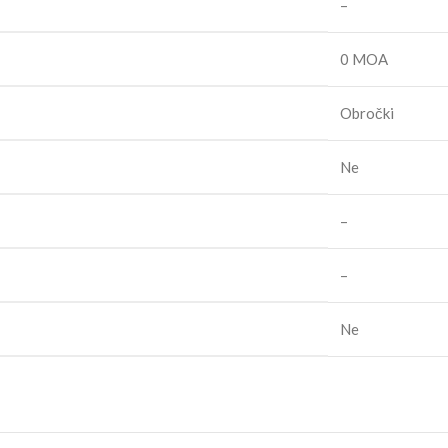
–
0 MOA
Obročki
Ne
–
–
Ne